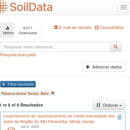
Ir
Alt
para
na
o
conteúdo
principal
E-mail de contato
Compartilhar
9,371
Métricas
Downloads
Pesquisa avançada
Adicionar dados
Filtrar resultados
Palavra-chave Termo:
Solo
1 to 6 of 6 Resultados
Ordenar
Levantamento de reconhecimento de média intensidade dos
solos da Região do Alto Paranaíba, Minas Gerais
Jul 4, 2023