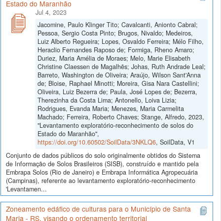
Estado do Maranhão
Jul 4, 2023
Jacomine, Paulo Klinger Tito; Cavalcanti, Anionto Cabral;
Pessoa, Sergio Costa Pinto; Brugos, Nivaldo; Medeiros,
Luiz Alberto Regueira; Lopes, Osvaldo Ferreira; Mélo Filho,
Heraclio Fernandes Raposo de; Formiga, Rheno Amaro;
Duriez, Maria Amélia de Moraes; Melo, Marie Elisabeth
Christine Claessen de Magalhẽs; Johas, Ruth Andrade Leal;
Barreto, Washington de Oliveira; Araújo, Wilson Sant'Anna
de; Bloise, Raphael Minotti; Moreira, Gisa Nara Castellini;
Oliveira, Luiz Bezerra de; Paula, José Lopes de; Bezerra,
Therezinha da Costa Lima; Antonello, Loiva Lizia;
Rodrigues, Evanda Maria; Menezes, Maria Carmelita
Machado; Ferreira, Roberto Chaves; Stange, Alfredo, 2023,
"Levantamento exploratório-reconhecimento de solos do
Estado do Maranhão",
https://doi.org/10.60502/SoilData/3NKLQ6
, SoilData, V1
Conjunto de dados públicos do solo originalmente obtidos do Sistema
de Informação de Solos Brasileiros (SISB), construído e mantido pela
Embrapa Solos (Rio de Janeiro) e Embrapa Informática Agropecuária
(Campinas), referente ao levantamento exploratório-reconhecimento
'Levantamen...
Zoneamento edáfico de culturas para o Município de Santa
Maria - RS, visando o ordenamento territorial