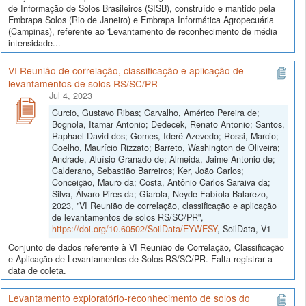
de Informação de Solos Brasileiros (SISB), construído e mantido pela
Embrapa Solos (Rio de Janeiro) e Embrapa Informática Agropecuária
(Campinas), referente ao 'Levantamento de reconhecimento de média
intensidade...
VI Reunião de correlação, classificação e aplicação de
levantamentos de solos RS/SC/PR
Jul 4, 2023
Curcio, Gustavo Ribas; Carvalho, Américo Pereira de;
Bognola, Itamar Antonio; Dedecek, Renato Antonio; Santos,
Raphael David dos; Gomes, Iderê Azevedo; Rossi, Marcio;
Coelho, Maurício Rizzato; Barreto, Washington de Oliveira;
Andrade, Aluísio Granado de; Almeida, Jaime Antonio de;
Calderano, Sebastião Barreiros; Ker, João Carlos;
Conceição, Mauro da; Costa, Antônio Carlos Saraiva da;
Silva, Álvaro Pires da; Giarola, Neyde Fabíola Balarezo,
2023, "VI Reunião de correlação, classificação e aplicação
de levantamentos de solos RS/SC/PR",
https://doi.org/10.60502/SoilData/EYWESY
, SoilData, V1
Conjunto de dados referente à VI Reunião de Correlação, Classificação
e Aplicação de Levantamentos de Solos RS/SC/PR. Falta registrar a
data de coleta.
Levantamento exploratório-reconhecimento de solos do