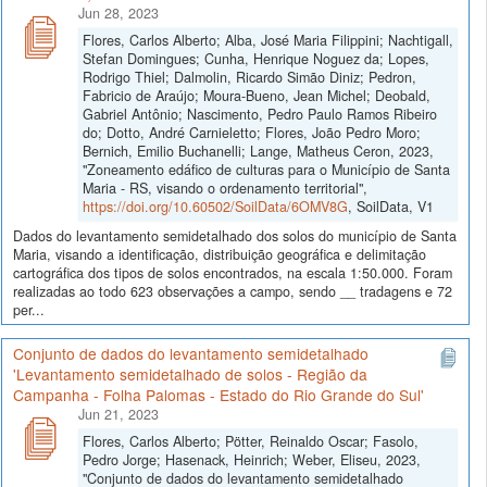
Jun 28, 2023
Flores, Carlos Alberto; Alba, José Maria Filippini; Nachtigall,
Stefan Domingues; Cunha, Henrique Noguez da; Lopes,
Rodrigo Thiel; Dalmolin, Ricardo Simão Diniz; Pedron,
Fabricio de Araújo; Moura-Bueno, Jean Michel; Deobald,
Gabriel Antônio; Nascimento, Pedro Paulo Ramos Ribeiro
do; Dotto, André Carnieletto; Flores, João Pedro Moro;
Bernich, Emilio Buchanelli; Lange, Matheus Ceron, 2023,
"Zoneamento edáfico de culturas para o Município de Santa
Maria - RS, visando o ordenamento territorial",
https://doi.org/10.60502/SoilData/6OMV8G
, SoilData, V1
Dados do levantamento semidetalhado dos solos do município de Santa
Maria, visando a identificação, distribuição geográfica e delimitação
cartográfica dos tipos de solos encontrados, na escala 1:50.000. Foram
realizadas ao todo 623 observações a campo, sendo __ tradagens e 72
per...
Conjunto de dados do levantamento semidetalhado
'Levantamento semidetalhado de solos - Região da
Campanha - Folha Palomas - Estado do Rio Grande do Sul'
Jun 21, 2023
Flores, Carlos Alberto; Pötter, Reinaldo Oscar; Fasolo,
Pedro Jorge; Hasenack, Heinrich; Weber, Eliseu, 2023,
"Conjunto de dados do levantamento semidetalhado