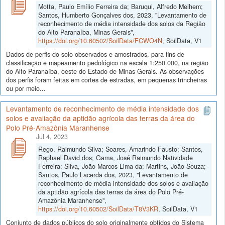
Motta, Paulo Emílio Ferreira da; Baruqui, Alfredo Melhem;
Santos, Humberto Gonçalves dos, 2023, "Levantamento de
reconhecimento de média intensidade dos solos da Região
do Alto Paranaíba, Minas Gerais",
https://doi.org/10.60502/SoilData/FCWO4N
, SoilData, V1
Dados de perfis do solo observados e amostrados, para fins de
classificação e mapeamento pedológico na escala 1:250.000, na região
do Alto Paranaíba, oeste do Estado de Minas Gerais. As observações
dos perfis foram feitas em cortes de estradas, em pequenas trincheiras
ou por meio...
Levantamento de reconhecimento de média intensidade dos
solos e avaliação da aptidão agrícola das terras da área do
Polo Pré-Amazônia Maranhense
Jul 4, 2023
Rego, Raimundo Silva; Soares, Amarindo Fausto; Santos,
Raphael David dos; Gama, José Raimundo Natividade
Ferreira; Silva, João Marcos Lima da; Martins, João Souza;
Santos, Paulo Lacerda dos, 2023, "Levantamento de
reconhecimento de média intensidade dos solos e avaliação
da aptidão agrícola das terras da área do Polo Pré-
Amazônia Maranhense",
https://doi.org/10.60502/SoilData/T8V3KR
, SoilData, V1
Conjunto de dados públicos do solo originalmente obtidos do Sistema