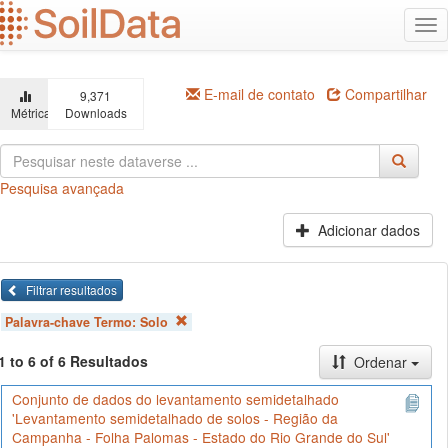
Ir
Alt
para
na
o
conteúdo
principal
E-mail de contato
Compartilhar
9,371
Métricas
Downloads
Pesquisa avançada
Adicionar dados
Filtrar resultados
Palavra-chave Termo:
Solo
1 to 6 of 6 Resultados
Ordenar
Conjunto de dados do levantamento semidetalhado
'Levantamento semidetalhado de solos - Região da
Campanha - Folha Palomas - Estado do Rio Grande do Sul'