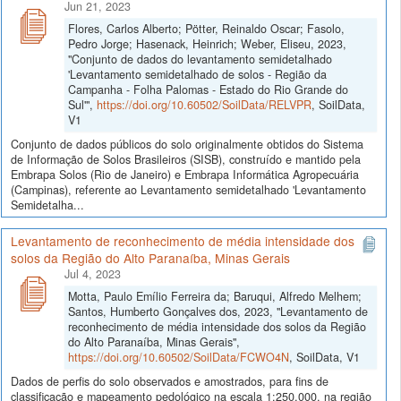
Jun 21, 2023
Flores, Carlos Alberto; Pötter, Reinaldo Oscar; Fasolo,
Pedro Jorge; Hasenack, Heinrich; Weber, Eliseu, 2023,
"Conjunto de dados do levantamento semidetalhado
'Levantamento semidetalhado de solos - Região da
Campanha - Folha Palomas - Estado do Rio Grande do
Sul'",
https://doi.org/10.60502/SoilData/RELVPR
, SoilData,
V1
Conjunto de dados públicos do solo originalmente obtidos do Sistema
de Informação de Solos Brasileiros (SISB), construído e mantido pela
Embrapa Solos (Rio de Janeiro) e Embrapa Informática Agropecuária
(Campinas), referente ao Levantamento semidetalhado 'Levantamento
Semidetalha...
Levantamento de reconhecimento de média intensidade dos
solos da Região do Alto Paranaíba, Minas Gerais
Jul 4, 2023
Motta, Paulo Emílio Ferreira da; Baruqui, Alfredo Melhem;
Santos, Humberto Gonçalves dos, 2023, "Levantamento de
reconhecimento de média intensidade dos solos da Região
do Alto Paranaíba, Minas Gerais",
https://doi.org/10.60502/SoilData/FCWO4N
, SoilData, V1
Dados de perfis do solo observados e amostrados, para fins de
classificação e mapeamento pedológico na escala 1:250.000, na região