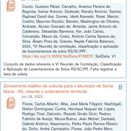
Curcio, Gustavo Ribas; Carvalho, Américo Pereira de;
Bognola, Itamar Antonio; Dedecek, Renato Antonio; Santos,
Raphael David dos; Gomes, Iderê Azevedo; Rossi, Marcio;
Coelho, Maurício Rizzato; Barreto, Washington de Oliveira;
Andrade, Aluísio Granado de; Almeida, Jaime Antonio de;
Calderano, Sebastião Barreiros; Ker, João Carlos;
Conceição, Mauro da; Costa, Antônio Carlos Saraiva da;
Silva, Álvaro Pires da; Giarola, Neyde Fabíola Balarezo,
2023, "VI Reunião de correlação, classificação e aplicação
de levantamentos de solos RS/SC/PR",
https://doi.org/10.60502/SoilData/EYWESY
, SoilData, V1
Conjunto de dados referente à VI Reunião de Correlação, Classificação
e Aplicação de Levantamentos de Solos RS/SC/PR. Falta registrar a
data de coleta.
Zoneamento edáfico de culturas para o Município de Santa
Maria - RS, visando o ordenamento territorial
Jun 28, 2023
Flores, Carlos Alberto; Alba, José Maria Filippini; Nachtigall,
Stefan Domingues; Cunha, Henrique Noguez da; Lopes,
Rodrigo Thiel; Dalmolin, Ricardo Simão Diniz; Pedron,
Fabricio de Araújo; Moura-Bueno, Jean Michel; Deobald,
Gabriel Antônio; Nascimento, Pedro Paulo Ramos Ribeiro
do; Dotto, André Carnieletto; Flores, João Pedro Moro;