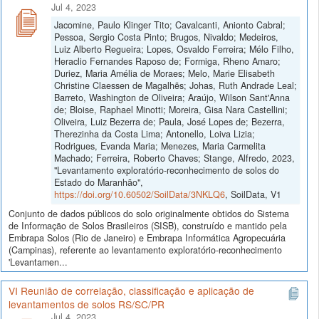
Jul 4, 2023
Jacomine, Paulo Klinger Tito; Cavalcanti, Anionto Cabral;
Pessoa, Sergio Costa Pinto; Brugos, Nivaldo; Medeiros,
Luiz Alberto Regueira; Lopes, Osvaldo Ferreira; Mélo Filho,
Heraclio Fernandes Raposo de; Formiga, Rheno Amaro;
Duriez, Maria Amélia de Moraes; Melo, Marie Elisabeth
Christine Claessen de Magalhẽs; Johas, Ruth Andrade Leal;
Barreto, Washington de Oliveira; Araújo, Wilson Sant'Anna
de; Bloise, Raphael Minotti; Moreira, Gisa Nara Castellini;
Oliveira, Luiz Bezerra de; Paula, José Lopes de; Bezerra,
Therezinha da Costa Lima; Antonello, Loiva Lizia;
Rodrigues, Evanda Maria; Menezes, Maria Carmelita
Machado; Ferreira, Roberto Chaves; Stange, Alfredo, 2023,
"Levantamento exploratório-reconhecimento de solos do
Estado do Maranhão",
https://doi.org/10.60502/SoilData/3NKLQ6
, SoilData, V1
Conjunto de dados públicos do solo originalmente obtidos do Sistema
de Informação de Solos Brasileiros (SISB), construído e mantido pela
Embrapa Solos (Rio de Janeiro) e Embrapa Informática Agropecuária
(Campinas), referente ao levantamento exploratório-reconhecimento
'Levantamen...
VI Reunião de correlação, classificação e aplicação de
levantamentos de solos RS/SC/PR
Jul 4, 2023