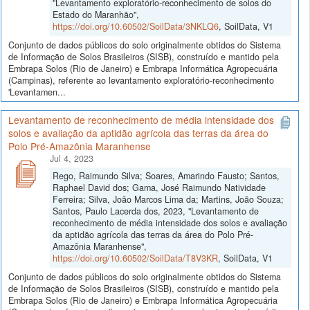
"Levantamento exploratório-reconhecimento de solos do
Estado do Maranhão",
https://doi.org/10.60502/SoilData/3NKLQ6
, SoilData, V1
Conjunto de dados públicos do solo originalmente obtidos do Sistema
de Informação de Solos Brasileiros (SISB), construído e mantido pela
Embrapa Solos (Rio de Janeiro) e Embrapa Informática Agropecuária
(Campinas), referente ao levantamento exploratório-reconhecimento
'Levantamen...
Levantamento de reconhecimento de média intensidade dos
solos e avaliação da aptidão agrícola das terras da área do
Polo Pré-Amazônia Maranhense
Jul 4, 2023
Rego, Raimundo Silva; Soares, Amarindo Fausto; Santos,
Raphael David dos; Gama, José Raimundo Natividade
Ferreira; Silva, João Marcos Lima da; Martins, João Souza;
Santos, Paulo Lacerda dos, 2023, "Levantamento de
reconhecimento de média intensidade dos solos e avaliação
da aptidão agrícola das terras da área do Polo Pré-
Amazônia Maranhense",
https://doi.org/10.60502/SoilData/T8V3KR
, SoilData, V1
Conjunto de dados públicos do solo originalmente obtidos do Sistema
de Informação de Solos Brasileiros (SISB), construído e mantido pela
Embrapa Solos (Rio de Janeiro) e Embrapa Informática Agropecuária