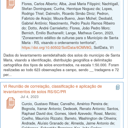
Flores, Carlos Alberto; Alba, José Maria Filippini; Nachtigall,
Stefan Domingues; Cunha, Henrique Noguez da; Lopes,
Rodrigo Thiel; Dalmolin, Ricardo Simão Diniz; Pedron,
Fabricio de Araújo; Moura-Bueno, Jean Michel; Deobald,
Gabriel Antônio; Nascimento, Pedro Paulo Ramos Ribeiro
do; Dotto, André Carnieletto; Flores, João Pedro Moro;
Bernich, Emilio Buchanelli; Lange, Matheus Ceron, 2023,
"Zoneamento edáfico de culturas para o Município de Santa
Maria - RS, visando o ordenamento territorial",
https://doi.org/10.60502/SoilData/6OMV8G
, SoilData, V1
Dados do levantamento semidetalhado dos solos do município de Santa
Maria, visando a identificação, distribuição geográfica e delimitação
cartográfica dos tipos de solos encontrados, na escala 1:50.000. Foram
realizadas ao todo 623 observações a campo, sendo __ tradagens e 72
per...
VI Reunião de correlação, classificação e aplicação de
levantamentos de solos RS/SC/PR
Jul 4, 2023
Curcio, Gustavo Ribas; Carvalho, Américo Pereira de;
Bognola, Itamar Antonio; Dedecek, Renato Antonio; Santos,
Raphael David dos; Gomes, Iderê Azevedo; Rossi, Marcio;
Coelho, Maurício Rizzato; Barreto, Washington de Oliveira;
Andrade, Aluísio Granado de; Almeida, Jaime Antonio de;
Calderano, Sebastião Barreiros; Ker, João Carlos;