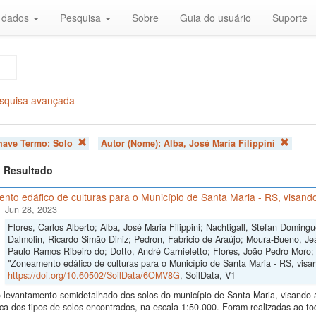
r dados
Pesquisa
Sobre
Guia do usuário
Suporte
squisa avançada
chave Termo:
Solo
Autor (Nome):
Alba, José Maria Filippini
 1 Resultado
to edáfico de culturas para o Município de Santa Maria - RS, visando
Jun 28, 2023
Flores, Carlos Alberto; Alba, José Maria Filippini; Nachtigall, Stefan Domi
Dalmolin, Ricardo Simão Diniz; Pedron, Fabricio de Araújo; Moura-Bueno, Je
Paulo Ramos Ribeiro do; Dotto, André Carnieletto; Flores, João Pedro Moro;
"Zoneamento edáfico de culturas para o Município de Santa Maria - RS, visand
https://doi.org/10.60502/SoilData/6OMV8G
, SoilData, V1
levantamento semidetalhado dos solos do município de Santa Maria, visando a i
ica dos tipos de solos encontrados, na escala 1:50.000. Foram realizadas ao 