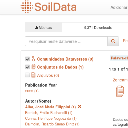
Ir
Adiciona
para
o
conteúdo
principal
Métricas
9,371 Downloads
Pe
Palavra-
Comunidades Dataverses (0)
Conjuntos de Dados (1)
1 to 1 of
Arquivos (0)
Zoneamen
Publication Year
2023 (1)
Autor (Nome)
Alba, José Maria Filippini (1)
Bernich, Emilio Buchanelli (1)
Cunha, Henrique Noguez da (1)
Dados do 
Dalmolin, Ricardo Simão Diniz (1)
cartográf