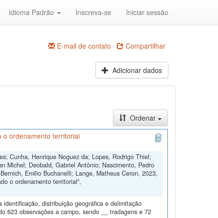
Idioma Padrão
Inscreva-se
Iniciar sessão
E-mail de contato
Compartilhar
Adicionar dados
Ordenar
 o ordenamento territorial
ngues; Cunha, Henrique Noguez da; Lopes, Rodrigo Thiel;
an Michel; Deobald, Gabriel Antônio; Nascimento, Pedro
 Bernich, Emilio Buchanelli; Lange, Matheus Ceron, 2023,
o o ordenamento territorial",
dentificação, distribuição geográfica e delimitação
todo 623 observações a campo, sendo __ tradagens e 72