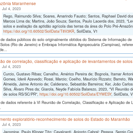
zônia Maranhense
Jul 4, 2023
Rego, Raimundo Silva; Soares, Amarindo Fausto; Santos, Raphael David dos
Marcos Lima da; Martins, João Souza; Santos, Paulo Lacerda dos, 2023, "L
solos e avaliação da aptidão agrícola das terras da área do Polo Pré-Amazô
https://doi.org/10.60502/SoilData/T8V3KR
, SoilData, V1
de dados públicos do solo originalmente obtidos do Sistema de Informação de S
Solos (Rio de Janeiro) e Embrapa Informática Agropecuária (Campinas), refer
de...
ão de correlação, classificação e aplicação de levantamentos de sol
Jul 4, 2023
Curcio, Gustavo Ribas; Carvalho, Américo Pereira de; Bognola, Itamar Anto
Gomes, Iderê Azevedo; Rossi, Marcio; Coelho, Maurício Rizzato; Barreto, Wa
Almeida, Jaime Antonio de; Calderano, Sebastião Barreiros; Ker, João Carlo
Silva, Álvaro Pires da; Giarola, Neyde Fabíola Balarezo, 2023, "VI Reunião d
de solos RS/SC/PR",
https://doi.org/10.60502/SoilData/EYWESY
, SoilData, 
de dados referente à VI Reunião de Correlação, Classificação e Aplicação de 
.
mento exploratório-reconhecimento de solos do Estado do Maranhão
Jul 4, 2023
Jacomine, Paulo Klinger Tito; Cavalcanti, Anionto Cabral; Pessoa, Sergio Cos