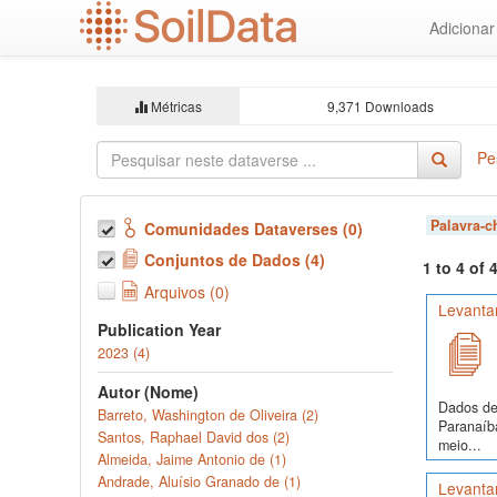
Ir
Adiciona
para
o
conteúdo
principal
Métricas
9,371 Downloads
Pe
Palavra-
Comunidades Dataverses (0)
Conjuntos de Dados (4)
1 to 4 of
Arquivos (0)
Levanta
Publication Year
2023 (4)
Autor (Nome)
Dados de 
Barreto, Washington de Oliveira (2)
Paranaíba
Santos, Raphael David dos (2)
meio...
Almeida, Jaime Antonio de (1)
Andrade, Aluísio Granado de (1)
Levantam