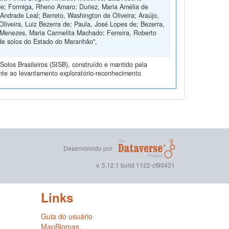
de; Formiga, Rheno Amaro; Duriez, Maria Amélia de
Andrade Leal; Barreto, Washington de Oliveira; Araújo,
Oliveira, Luiz Bezerra de; Paula, José Lopes de; Bezerra,
 Menezes, Maria Carmelita Machado; Ferreira, Roberto
de solos do Estado do Maranhão",
olos Brasileiros (SISB), construído e mantido pela
nte ao levantamento exploratório-reconhecimento
Desenvolvido por
v. 5.12.1 build 1122-cf90431
Links
Guia do usuário
MapBiomas