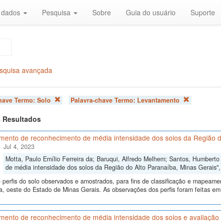
r dados
Pesquisa
Sobre
Guia do usuário
Suporte
squisa avançada
chave Termo:
Solo
Palavra-chave Termo:
Levantamento
 4 Resultados
mento de reconhecimento de média intensidade dos solos da Região d
Jul 4, 2023
Motta, Paulo Emílio Ferreira da; Baruqui, Alfredo Melhem; Santos, Humbert
de média intensidade dos solos da Região do Alto Paranaíba, Minas Gerais"
perfis do solo observados e amostrados, para fins de classificação e mapeame
, oeste do Estado de Minas Gerais. As observações dos perfis foram feitas em
ento de reconhecimento de média intensidade dos solos e avaliação d