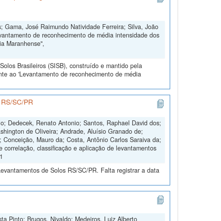
; Gama, José Raimundo Natividade Ferreira; Silva, João
evantamento de reconhecimento de média intensidade dos
nia Maranhense",
olos Brasileiros (SISB), construído e mantido pela
ente ao 'Levantamento de reconhecimento de média
os RS/SC/PR
nio; Dedecek, Renato Antonio; Santos, Raphael David dos;
shington de Oliveira; Andrade, Aluísio Granado de;
s; Conceição, Mauro da; Costa, Antônio Carlos Saraiva da;
e correlação, classificação e aplicação de levantamentos
V1
Levantamentos de Solos RS/SC/PR. Falta registrar a data
ta Pinto; Brugos, Nivaldo; Medeiros, Luiz Alberto