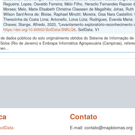
Regueira; Lopes, Osvaldo Ferreira; Mélo Filho, Heraclio Fernandes Raposo 
Moraes; Melo, Marie Elisabeth Christine Claessen de Magalhẽs; Johas, Ruth 
Wilson Sant'Anna de; Bloise, Raphael Minotti; Moreira, Gisa Nara Castellini; 
Therezinha da Costa Lima; Antonello, Loiva Lizia; Rodrigues, Evanda Maria;
Chaves; Stange, Alfredo, 2023, "Levantamento exploratório-reconhecimento 
https://doi.org/10.60502/SoilData/3NKLQ6
, SoilData, V1
de dados públicos do solo originalmente obtidos do Sistema de Informação de S
Solos (Rio de Janeiro) e Embrapa Informática Agropecuária (Campinas), refere
men...
ca
Contato
SoilData
E-mail: contato@mapbiomas.org