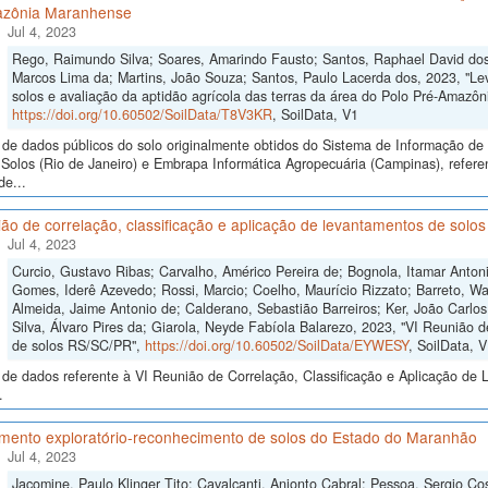
zônia Maranhense
Jul 4, 2023
Rego, Raimundo Silva; Soares, Amarindo Fausto; Santos, Raphael David dos
Marcos Lima da; Martins, João Souza; Santos, Paulo Lacerda dos, 2023, "L
solos e avaliação da aptidão agrícola das terras da área do Polo Pré-Amazô
https://doi.org/10.60502/SoilData/T8V3KR
, SoilData, V1
de dados públicos do solo originalmente obtidos do Sistema de Informação de S
Solos (Rio de Janeiro) e Embrapa Informática Agropecuária (Campinas), refer
de...
ão de correlação, classificação e aplicação de levantamentos de sol
Jul 4, 2023
Curcio, Gustavo Ribas; Carvalho, Américo Pereira de; Bognola, Itamar Anto
Gomes, Iderê Azevedo; Rossi, Marcio; Coelho, Maurício Rizzato; Barreto, Wa
Almeida, Jaime Antonio de; Calderano, Sebastião Barreiros; Ker, João Carlo
Silva, Álvaro Pires da; Giarola, Neyde Fabíola Balarezo, 2023, "VI Reunião d
de solos RS/SC/PR",
https://doi.org/10.60502/SoilData/EYWESY
, SoilData, 
de dados referente à VI Reunião de Correlação, Classificação e Aplicação de 
.
mento exploratório-reconhecimento de solos do Estado do Maranhão
Jul 4, 2023
Jacomine, Paulo Klinger Tito; Cavalcanti, Anionto Cabral; Pessoa, Sergio Cos