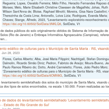
Regueira; Lopes, Osvaldo Ferreira; Mélo Filho, Heraclio Fernandes Raposo 
Moraes; Melo, Marie Elisabeth Christine Claessen de Magalhẽs; Johas, Ruth 
Wilson Sant'Anna de; Bloise, Raphael Minotti; Moreira, Gisa Nara Castellini; 
Therezinha da Costa Lima; Antonello, Loiva Lizia; Rodrigues, Evanda Maria;
Chaves; Stange, Alfredo, 2023, "Levantamento exploratório-reconhecimento 
https://doi.org/10.60502/SoilData/3NKLQ6
, SoilData, V1
de dados públicos do solo originalmente obtidos do Sistema de Informação de S
Solos (Rio de Janeiro) e Embrapa Informática Agropecuária (Campinas), refere
men...
to edáfico de culturas para o Município de Santa Maria - RS, visando
Jun 28, 2023
Flores, Carlos Alberto; Alba, José Maria Filippini; Nachtigall, Stefan Domi
Dalmolin, Ricardo Simão Diniz; Pedron, Fabricio de Araújo; Moura-Bueno, Je
Paulo Ramos Ribeiro do; Dotto, André Carnieletto; Flores, João Pedro Moro;
"Zoneamento edáfico de culturas para o Município de Santa Maria - RS, visand
https://doi.org/10.60502/SoilData/6OMV8G
, SoilData, V1
levantamento semidetalhado dos solos do município de Santa Maria, visando a i
ica dos tipos de solos encontrados, na escala 1:50.000. Foram realizadas ao 
o de dados do levantamento semidetalhado 'Levantamento semidetalh
 - Estado do Rio Grande do Sul'