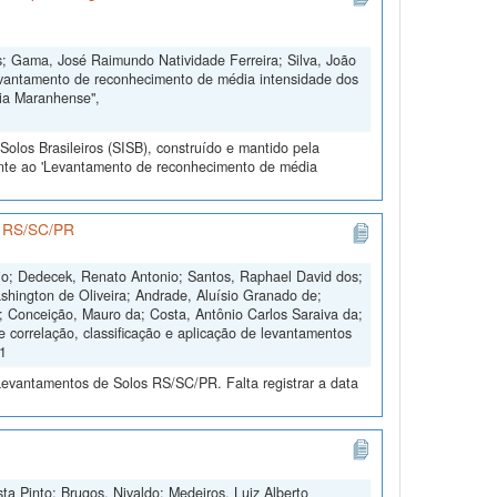
; Gama, José Raimundo Natividade Ferreira; Silva, João
evantamento de reconhecimento de média intensidade dos
nia Maranhense",
olos Brasileiros (SISB), construído e mantido pela
ente ao 'Levantamento de reconhecimento de média
os RS/SC/PR
nio; Dedecek, Renato Antonio; Santos, Raphael David dos;
shington de Oliveira; Andrade, Aluísio Granado de;
s; Conceição, Mauro da; Costa, Antônio Carlos Saraiva da;
e correlação, classificação e aplicação de levantamentos
V1
Levantamentos de Solos RS/SC/PR. Falta registrar a data
ta Pinto; Brugos, Nivaldo; Medeiros, Luiz Alberto