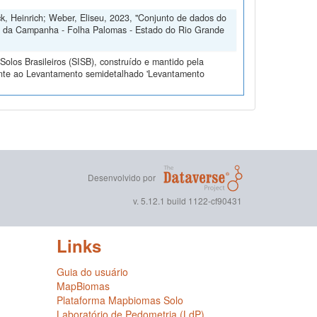
ck, Heinrich; Weber, Eliseu, 2023, "Conjunto de dados do
o da Campanha - Folha Palomas - Estado do Rio Grande
olos Brasileiros (SISB), construído e mantido pela
ente ao Levantamento semidetalhado 'Levantamento
Desenvolvido por
v. 5.12.1 build 1122-cf90431
Links
Guia do usuário
MapBiomas
Plataforma Mapbiomas Solo
Laboratório de Pedometria (LdP)