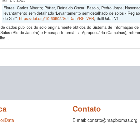
Jun 21, 2023
Flores, Carlos Alberto; Pötter, Reinaldo Oscar; Fasolo, Pedro Jorge; Hasena
levantamento semidetalhado 'Levantamento semidetalhado de solos - Regiã
do Sul'",
https://doi.org/10.60502/SoilData/RELVPR
, SoilData, V1
de dados públicos do solo originalmente obtidos do Sistema de Informação de S
Solos (Rio de Janeiro) e Embrapa Informática Agropecuária (Campinas), refer
ha...
ca
Contato
SoilData
E-mail: contato@mapbiomas.org