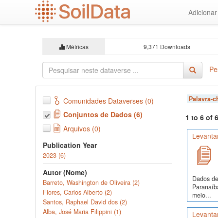
Ir
Adiciona
para
o
conteúdo
principal
Métricas
9,371 Downloads
Pe
Palavra-
Comunidades Dataverses (0)
Conjuntos de Dados (6)
1 to 6 of
Arquivos (0)
Levanta
Publication Year
2023 (6)
Autor (Nome)
Dados de 
Barreto, Washington de Oliveira (2)
Paranaíba
Flores, Carlos Alberto (2)
meio...
Santos, Raphael David dos (2)
Alba, José Maria Filippini (1)
Levantam