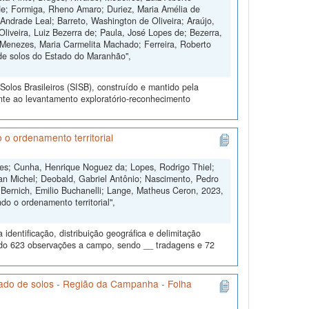
de; Formiga, Rheno Amaro; Duriez, Maria Amélia de
Andrade Leal; Barreto, Washington de Oliveira; Araújo,
Oliveira, Luiz Bezerra de; Paula, José Lopes de; Bezerra,
 Menezes, Maria Carmelita Machado; Ferreira, Roberto
de solos do Estado do Maranhão",
olos Brasileiros (SISB), construído e mantido pela
nte ao levantamento exploratório-reconhecimento
 o ordenamento territorial
ngues; Cunha, Henrique Noguez da; Lopes, Rodrigo Thiel;
an Michel; Deobald, Gabriel Antônio; Nascimento, Pedro
 Bernich, Emilio Buchanelli; Lange, Matheus Ceron, 2023,
o o ordenamento territorial",
dentificação, distribuição geográfica e delimitação
todo 623 observações a campo, sendo __ tradagens e 72
ado de solos - Região da Campanha - Folha