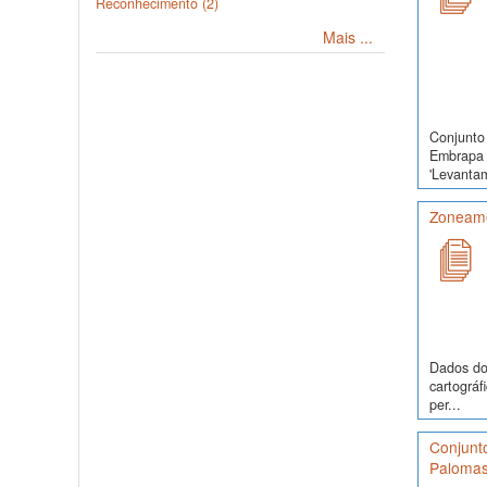
Reconhecimento (2)
Mais ...
Conjunto 
Embrapa 
'Levanta
Zoneamen
Dados do 
cartográf
per...
Conjunt
Palomas