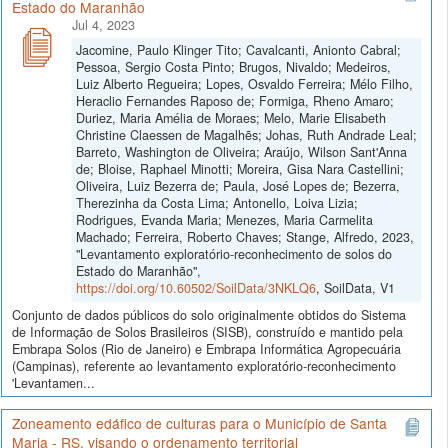
Estado do Maranhão
Jul 4, 2023
Jacomine, Paulo Klinger Tito; Cavalcanti, Anionto Cabral;
Pessoa, Sergio Costa Pinto; Brugos, Nivaldo; Medeiros,
Luiz Alberto Regueira; Lopes, Osvaldo Ferreira; Mélo Filho,
Heraclio Fernandes Raposo de; Formiga, Rheno Amaro;
Duriez, Maria Amélia de Moraes; Melo, Marie Elisabeth
Christine Claessen de Magalhẽs; Johas, Ruth Andrade Leal;
Barreto, Washington de Oliveira; Araújo, Wilson Sant'Anna
de; Bloise, Raphael Minotti; Moreira, Gisa Nara Castellini;
Oliveira, Luiz Bezerra de; Paula, José Lopes de; Bezerra,
Therezinha da Costa Lima; Antonello, Loiva Lizia;
Rodrigues, Evanda Maria; Menezes, Maria Carmelita
Machado; Ferreira, Roberto Chaves; Stange, Alfredo, 2023,
"Levantamento exploratório-reconhecimento de solos do
Estado do Maranhão",
https://doi.org/10.60502/SoilData/3NKLQ6
, SoilData, V1
Conjunto de dados públicos do solo originalmente obtidos do Sistema
de Informação de Solos Brasileiros (SISB), construído e mantido pela
Embrapa Solos (Rio de Janeiro) e Embrapa Informática Agropecuária
(Campinas), referente ao levantamento exploratório-reconhecimento
'Levantamen...
Zoneamento edáfico de culturas para o Município de Santa
Maria - RS, visando o ordenamento territorial