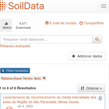
Ir
Alt
para
na
o
conteúdo
principal
E-mail de contato
Compartilhar
9,371
Métricas
Downloads
Pesquisa avançada
Adicionar dados
Filtrar resultados
Palavra-chave Termo:
Solo
1 to 6 of 6 Resultados
Ordenar
Levantamento de reconhecimento de média intensidade dos
solos da Região do Alto Paranaíba, Minas Gerais
Jul 4, 2023