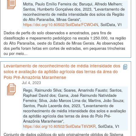
Motta, Paulo Emílio Ferreira da; Baruqui, Alfredo Melhem;
Santos, Humberto Gonçalves dos, 2023, "Levantamento de
reconhecimento de média intensidade dos solos da Região
do Alto Paranaíba, Minas Gerais",
https://doi.org/10.60502/SoilData/FCWO4N
, SoilData, V1
Dados de perfis do solo observados e amostrados, para fins de
classificação e mapeamento pedológico na escala 1:250.000, na região
do Alto Paranaíba, oeste do Estado de Minas Gerais. As observações
dos perfis foram feitas em cortes de estradas, em pequenas trincheiras
ou por meio...
Levantamento de reconhecimento de média intensidade dos
solos e avaliação da aptidão agrícola das terras da área do
Polo Pré-Amazônia Maranhense
Jul 4, 2023
Rego, Raimundo Silva; Soares, Amarindo Fausto; Santos,
Raphael David dos; Gama, José Raimundo Natividade
Ferreira; Silva, João Marcos Lima da; Martins, João Souza;
Santos, Paulo Lacerda dos, 2023, "Levantamento de
reconhecimento de média intensidade dos solos e avaliação
da aptidão agrícola das terras da área do Polo Pré-
Amazônia Maranhense",
https://doi.org/10.60502/SoilData/T8V3KR
, SoilData, V1
Conjunto de dados públicos do solo originalmente obtidos do Sistema