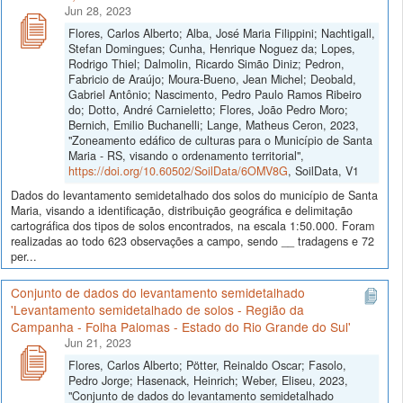
Jun 28, 2023
Flores, Carlos Alberto; Alba, José Maria Filippini; Nachtigall,
Stefan Domingues; Cunha, Henrique Noguez da; Lopes,
Rodrigo Thiel; Dalmolin, Ricardo Simão Diniz; Pedron,
Fabricio de Araújo; Moura-Bueno, Jean Michel; Deobald,
Gabriel Antônio; Nascimento, Pedro Paulo Ramos Ribeiro
do; Dotto, André Carnieletto; Flores, João Pedro Moro;
Bernich, Emilio Buchanelli; Lange, Matheus Ceron, 2023,
"Zoneamento edáfico de culturas para o Município de Santa
Maria - RS, visando o ordenamento territorial",
https://doi.org/10.60502/SoilData/6OMV8G
, SoilData, V1
Dados do levantamento semidetalhado dos solos do município de Santa
Maria, visando a identificação, distribuição geográfica e delimitação
cartográfica dos tipos de solos encontrados, na escala 1:50.000. Foram
realizadas ao todo 623 observações a campo, sendo __ tradagens e 72
per...
Conjunto de dados do levantamento semidetalhado
'Levantamento semidetalhado de solos - Região da
Campanha - Folha Palomas - Estado do Rio Grande do Sul'
Jun 21, 2023
Flores, Carlos Alberto; Pötter, Reinaldo Oscar; Fasolo,
Pedro Jorge; Hasenack, Heinrich; Weber, Eliseu, 2023,
"Conjunto de dados do levantamento semidetalhado