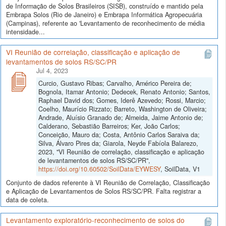
de Informação de Solos Brasileiros (SISB), construído e mantido pela
Embrapa Solos (Rio de Janeiro) e Embrapa Informática Agropecuária
(Campinas), referente ao 'Levantamento de reconhecimento de média
intensidade...
VI Reunião de correlação, classificação e aplicação de
levantamentos de solos RS/SC/PR
Jul 4, 2023
Curcio, Gustavo Ribas; Carvalho, Américo Pereira de;
Bognola, Itamar Antonio; Dedecek, Renato Antonio; Santos,
Raphael David dos; Gomes, Iderê Azevedo; Rossi, Marcio;
Coelho, Maurício Rizzato; Barreto, Washington de Oliveira;
Andrade, Aluísio Granado de; Almeida, Jaime Antonio de;
Calderano, Sebastião Barreiros; Ker, João Carlos;
Conceição, Mauro da; Costa, Antônio Carlos Saraiva da;
Silva, Álvaro Pires da; Giarola, Neyde Fabíola Balarezo,
2023, "VI Reunião de correlação, classificação e aplicação
de levantamentos de solos RS/SC/PR",
https://doi.org/10.60502/SoilData/EYWESY
, SoilData, V1
Conjunto de dados referente à VI Reunião de Correlação, Classificação
e Aplicação de Levantamentos de Solos RS/SC/PR. Falta registrar a
data de coleta.
Levantamento exploratório-reconhecimento de solos do