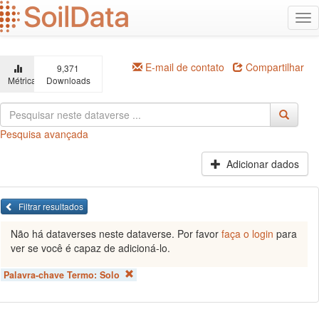
Ir
Alt
para
na
o
conteúdo
principal
E-mail de contato
Compartilhar
9,371
Métricas
Downloads
Pesquisa avançada
Adicionar dados
Filtrar resultados
Não há dataverses neste dataverse. Por favor
faça o login
para
ver se você é capaz de adicioná-lo.
Palavra-chave Termo:
Solo