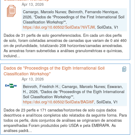
Apr 13, 2026
Camargo, Marcelo Nunes; Beinroth, Fernando Henrique,
2026, "Dados de "Proceedings of the First International Soil
Classification Workshop"",
https://doi.org/10.60502/SoilData/76VTJW
, SoilData, V1
Dados de 31 perfis de solo georreferenciados. Em cada um dos perfis
de solo, foram coletadas amostras de camadas que variam de 0 até 460
cm de profundidade, totalizando 208 horizontes/camadas amostradas.
As amostras foram submetidas a análises granulométricas e químicas,
incluind...
Dados de "Proceedings of the Eigth International Soil
Classification Workshop"
Apr 13, 2026
Beinroth, Friedrich H.; Camargo, Marcelo Nunes; Eswaran,
H., 2026, "Dados de "Proceedings of the Eigth International
Soil Classification Workshop"",
https://doi.org/10.60502/SoilData/BAGI6F
, SoilData, V1
Dados de 23 perfis e 171 camadas/horizontes de solo cujos dados
descritivos e analíticos completos são relatados da seguinte forma. Para
todos os perfis, dois conjuntos de análises se originaram de amostras
emparelhadas Foram produzidos pelo USDA e pela EMBRAPA. As
análises padrã...