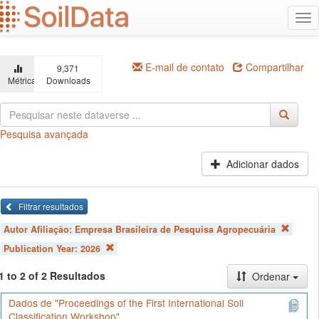
Ir
Alt
para
na
o
conteúdo
principal
E-mail de contato
Compartilhar
9,371
Métricas
Downloads
Pesquisa avançada
Adicionar dados
Filtrar resultados
Autor Afiliação:
Empresa Brasileira de Pesquisa Agropecuária
Publication Year:
2026
1 to 2 of 2 Resultados
Ordenar
Dados de "Proceedings of the First International Soil
Classification Workshop"