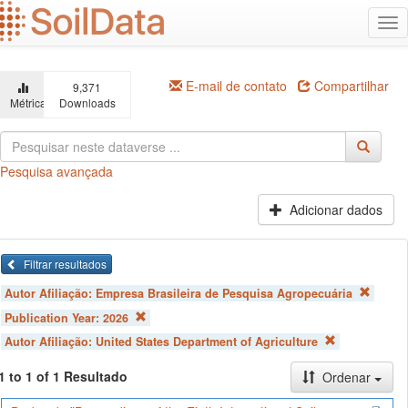
Ir
Alt
para
na
o
conteúdo
principal
E-mail de contato
Compartilhar
9,371
Métricas
Downloads
Pesquisa avançada
Adicionar dados
Filtrar resultados
Autor Afiliação:
Empresa Brasileira de Pesquisa Agropecuária
Publication Year:
2026
Autor Afiliação:
United States Department of Agriculture
1 to 1 of 1 Resultado
Ordenar