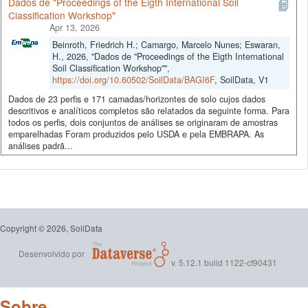
Dados de "Proceedings of the Eigth International Soil
Classification Workshop"
Apr 13, 2026
Beinroth, Friedrich H.; Camargo, Marcelo Nunes; Eswaran,
H., 2026, "Dados de "Proceedings of the Eigth International
Soil Classification Workshop"",
https://doi.org/10.60502/SoilData/BAGI6F
, SoilData, V1
Dados de 23 perfis e 171 camadas/horizontes de solo cujos dados
descritivos e analíticos completos são relatados da seguinte forma. Para
todos os perfis, dois conjuntos de análises se originaram de amostras
emparelhadas Foram produzidos pelo USDA e pela EMBRAPA. As
análises padrã...
Copyright © 2026, SoilData
Desenvolvido por
v. 5.12.1 build 1122-cf90431
Sobre