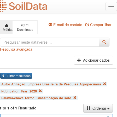
Ir
Alt
para
na
o
conteúdo
principal
E-mail de contato
Compartilhar
9,371
Métricas
Downloads
Pesquisa avançada
Adicionar dados
Filtrar resultados
Autor Afiliação:
Empresa Brasileira de Pesquisa Agropecuária
Publication Year:
2026
Palavra-chave Termo:
Classificação do solo
1 to 1 of 1 Resultado
Ordenar