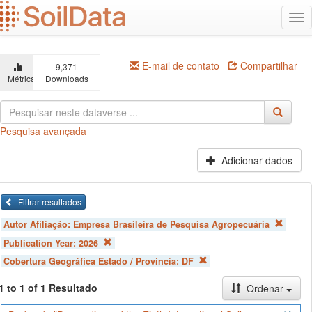
Ir
Alt
para
na
o
conteúdo
principal
E-mail de contato
Compartilhar
9,371
Métricas
Downloads
Pesquisa avançada
Adicionar dados
Filtrar resultados
Autor Afiliação:
Empresa Brasileira de Pesquisa Agropecuária
Publication Year:
2026
Cobertura Geográfica Estado / Província:
DF
1 to 1 of 1 Resultado
Ordenar