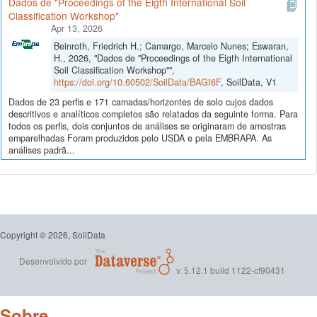
Dados de "Proceedings of the Eigth International Soil
Classification Workshop"
Apr 13, 2026
Beinroth, Friedrich H.; Camargo, Marcelo Nunes; Eswaran,
H., 2026, "Dados de "Proceedings of the Eigth International
Soil Classification Workshop"",
https://doi.org/10.60502/SoilData/BAGI6F
, SoilData, V1
Dados de 23 perfis e 171 camadas/horizontes de solo cujos dados
descritivos e analíticos completos são relatados da seguinte forma. Para
todos os perfis, dois conjuntos de análises se originaram de amostras
emparelhadas Foram produzidos pelo USDA e pela EMBRAPA. As
análises padrã...
Copyright © 2026, SoilData
Desenvolvido por
v. 5.12.1 build 1122-cf90431
Sobre