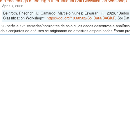
 "Proceedings of the Eigth International Soil Classification Workshop"
Apr 13, 2026
Beinroth, Friedrich H.; Camargo, Marcelo Nunes; Eswaran, H., 2026, "Dados d
Classification Workshop"",
https://doi.org/10.60502/SoilData/BAGI6F
, SoilDat
23 perfis e 171 camadas/horizontes de solo cujos dados descritivos e analític
s, dois conjuntos de análises se originaram de amostras emparelhadas Foram p