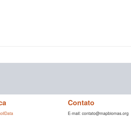
ca
Contato
SoilData
E-mail: contato@mapbiomas.org