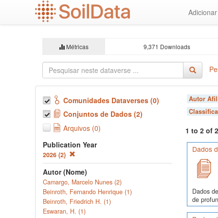
Ir
Adiciona
para
o
conteúdo
principal
Métricas
9,371 Downloads
Pe
Autor Afi
Comunidades Dataverses (0)
Classific
Conjuntos de Dados (2)
Arquivos (0)
1 to 2 of
Publication Year
Dados de
2026 (2)
Autor (Nome)
Camargo, Marcelo Nunes (2)
Dados de
Beinroth, Fernando Henrique (1)
de profun
Beinroth, Friedrich H. (1)
Eswaran, H. (1)