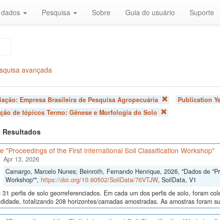
r dados
Pesquisa
Sobre
Guia do usuário
Suporte
squisa avançada
liação:
Empresa Brasileira de Pesquisa Agropecuária
Publication Y
ação de tópicos Termo:
Gênese e Morfologia do Solo
 2 Resultados
 "Proceedings of the First International Soil Classification Workshop"
Apr 13, 2026
Camargo, Marcelo Nunes; Beinroth, Fernando Henrique, 2026, "Dados de "Proce
Workshop"",
https://doi.org/10.60502/SoilData/76VTJW
, SoilData, V1
 31 perfis de solo georreferenciados. Em cada um dos perfis de solo, foram c
didade, totalizando 208 horizontes/camadas amostradas. As amostras foram sub