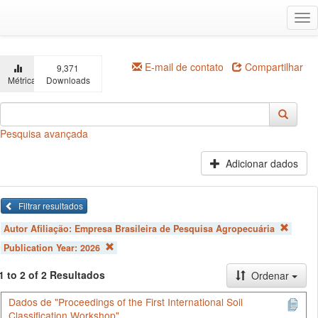
Ir
Alt
para
na
o
conteúdo
principal
E-mail de contato
Compartilhar
9,371
Métricas
Downloads
Pesquisa avançada
Adicionar dados
Filtrar resultados
Autor Afiliação:
Empresa Brasileira de Pesquisa Agropecuária
Publication Year:
2026
1 to 2 of 2 Resultados
Ordenar
Dados de "Proceedings of the First International Soil
Classification Workshop"