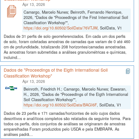
Apr 13, 2026
Camargo, Marcelo Nunes; Beinroth, Fernando Henrique,
2026, "Dados de "Proceedings of the First International Soil
Classification Workshop"",
https://doi.org/10.60502/SoilData/76VTJW
, SoilData, V1
Dados de 31 perfis de solo georreferenciados. Em cada um dos perfis
de solo, foram coletadas amostras de camadas que variam de 0 até 460
cm de profundidade, totalizando 208 horizontes/camadas amostradas.
As amostras foram submetidas a análises granulométricas e químicas,
incluind...
Dados de "Proceedings of the Eigth International Soil
Classification Workshop"
Apr 13, 2026
Beinroth, Friedrich H.; Camargo, Marcelo Nunes; Eswaran,
H., 2026, "Dados de "Proceedings of the Eigth International
Soil Classification Workshop"",
https://doi.org/10.60502/SoilData/BAGI6F
, SoilData, V1
Dados de 23 perfis e 171 camadas/horizontes de solo cujos dados
descritivos e analíticos completos são relatados da seguinte forma. Para
todos os perfis, dois conjuntos de análises se originaram de amostras
emparelhadas Foram produzidos pelo USDA e pela EMBRAPA. As
análises padrã...