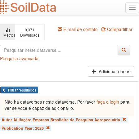
Ir
Alt
para
na
o
conteúdo
principal
E-mail de contato
Compartilhar
9,371
Métricas
Downloads
Pesquisa avançada
Adicionar dados
Filtrar resultados
Não há dataverses neste dataverse. Por favor
faça o login
para
ver se você é capaz de adicioná-lo.
Autor Afiliação:
Empresa Brasileira de Pesquisa Agropecuária
Publication Year:
2026