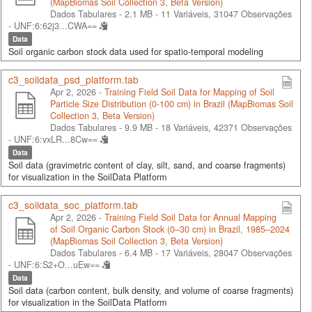
(MapBiomas Soil Collection 3, Beta Version)
Dados Tabulares - 2.1 MB
- 11 Variáveis, 31047 Observações
-
UNF:6:62j3...CWA==
Data
Soil organic carbon stock data used for spatio-temporal modeling
c3_soildata_psd_platform.tab
Apr 2, 2026 -
Training Field Soil Data for Mapping of Soil
Particle Size Distribution (0-100 cm) in Brazil (MapBiomas Soil
Collection 3, Beta Version)
Dados Tabulares - 9.9 MB
- 18 Variáveis, 42371 Observações
-
UNF:6:vxLR...8Cw==
Data
Soil data (gravimetric content of clay, silt, sand, and coarse fragments)
for visualization in the SoilData Platform
c3_soildata_soc_platform.tab
Apr 2, 2026 -
Training Field Soil Data for Annual Mapping
of Soil Organic Carbon Stock (0–30 cm) in Brazil, 1985–2024
(MapBiomas Soil Collection 3, Beta Version)
Dados Tabulares - 6.4 MB
- 17 Variáveis, 28047 Observações
-
UNF:6:S2+O...uEw==
Data
Soil data (carbon content, bulk density, and volume of coarse fragments)
for visualization in the SoilData Platform