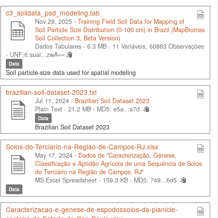
c3_soildata_psd_modeling.tab
Nov 29, 2025 -
Training Field Soil Data for Mapping of
Soil Particle Size Distribution (0-100 cm) in Brazil (MapBiomas
Soil Collection 3, Beta Version)
Dados Tabulares - 6.3 MB
- 11 Variáveis, 60883 Observações
-
UNF:6:sual...zwA==
Data
Soil particle-size data used for spatial modeling
brazilian-soil-dataset-2023.txt
Jul 11, 2024 -
Brazilian Soil Dataset 2023
Plain Text - 21.2 MB -
MD5: e5a...a7d
Data
Brazilian Soil Dataset 2023
Solos-do-Terciario-na-Regiao-de-Campos-RJ.xlsx
May 17, 2024 -
Dados de "Caracterização, Gênese,
Classificação e Aptidão Agrícola de uma Sequência de Solos
do Terciário na Região de Campos, RJ"
MS Excel Spreadsheet - 159.3 KB -
MD5: 749...6d5
Data
Caracterizacao-e-genese-de-espodossolos-da-planicie-