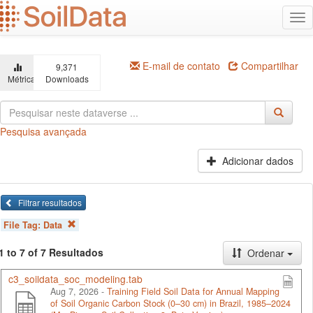
Ir
Alt
para
na
o
conteúdo
principal
E-mail de contato
Compartilhar
9,371
Métricas
Downloads
Pesquisa avançada
Adicionar dados
Filtrar resultados
File Tag:
Data
1 to 7 of 7 Resultados
Ordenar
c3_soildata_soc_modeling.tab
Aug 7, 2026 -
Training Field Soil Data for Annual Mapping
of Soil Organic Carbon Stock (0–30 cm) in Brazil, 1985–2024