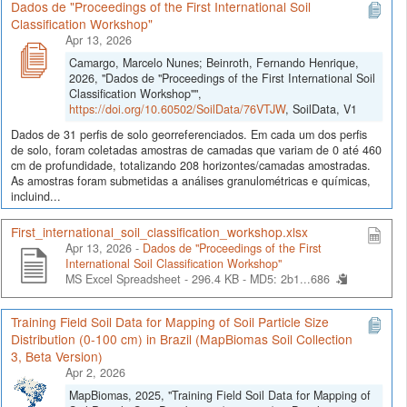
Dados de "Proceedings of the First International Soil
Classification Workshop"
Apr 13, 2026
Camargo, Marcelo Nunes; Beinroth, Fernando Henrique,
2026, "Dados de "Proceedings of the First International Soil
Classification Workshop"",
https://doi.org/10.60502/SoilData/76VTJW
, SoilData, V1
Dados de 31 perfis de solo georreferenciados. Em cada um dos perfis
de solo, foram coletadas amostras de camadas que variam de 0 até 460
cm de profundidade, totalizando 208 horizontes/camadas amostradas.
As amostras foram submetidas a análises granulométricas e químicas,
incluind...
First_international_soil_classification_workshop.xlsx
Apr 13, 2026 -
Dados de "Proceedings of the First
International Soil Classification Workshop"
MS Excel Spreadsheet - 296.4 KB -
MD5: 2b1...686
Training Field Soil Data for Mapping of Soil Particle Size
Distribution (0-100 cm) in Brazil (MapBiomas Soil Collection
3, Beta Version)
Apr 2, 2026
MapBiomas, 2025, "Training Field Soil Data for Mapping of