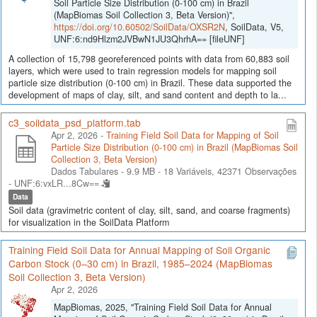
Soil Particle Size Distribution (0-100 cm) in Brazil
(MapBiomas Soil Collection 3, Beta Version)",
https://doi.org/10.60502/SoilData/OXSR2N
, SoilData, V5,
UNF:6:nd9Hlzm2JVBwN1JU3QhrhA== [fileUNF]
A collection of 15,798 georeferenced points with data from 60,883 soil
layers, which were used to train regression models for mapping soil
particle size distribution (0-100 cm) in Brazil. These data supported the
development of maps of clay, silt, and sand content and depth to la...
c3_soildata_psd_platform.tab
Apr 2, 2026 -
Training Field Soil Data for Mapping of Soil
Particle Size Distribution (0-100 cm) in Brazil (MapBiomas Soil
Collection 3, Beta Version)
Dados Tabulares - 9.9 MB
- 18 Variáveis, 42371 Observações
-
UNF:6:vxLR...8Cw==
Data
Soil data (gravimetric content of clay, silt, sand, and coarse fragments)
for visualization in the SoilData Platform
Training Field Soil Data for Annual Mapping of Soil Organic
Carbon Stock (0–30 cm) in Brazil, 1985–2024 (MapBiomas
Soil Collection 3, Beta Version)
Apr 2, 2026
MapBiomas, 2025, "Training Field Soil Data for Annual