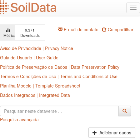
Ir
Alt
para
na
o
conteúdo
principal
E-mail de contato
Compartilhar
9,371
Métricas
Downloads
Aviso de Privacidade | Privacy Notice
Guia do Usuário | User Guide
Política de Preservação de Dados | Data Preservation Policy
Termos e Condições de Uso | Terms and Conditions of Use
Planilha Modelo | Template Spreadsheet
Dados Integrados | Integrated Data
Pesquisa avançada
Adicionar dados