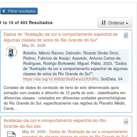
Filtrar resultados
1 to 10 of 403 Resultados
Ordenar
Dados de "Avaliação da cor e comportamento espectral de
algumas classes de solos do Rio Grande do Sul"
May 20, 2026
Botelho, Márcio Ramos; Dalmolin, Ricardo Simão Diniz;
Pedron, Fabrício de Araújo; Azevedo, Antonio Carlos de;
Rodrigues, Rodrigo Borkowski; Miguel, Pablo, 2023, "Dados
de "Avaliação da cor e comportamento espectral de algumas
classes de solos do Rio Grande do Sul"",
https://doi.org/10.60502/SoilData/LOOGRU
, SoilData, V4
Consiste de dados do conteúdo de ferro do solo determinado após
extração com oxalato e ditionito de 12 perfis do solo - classificados em
diferentes classes - coletados em diferentes unidades geomorfológicas
do Rio Grande do Sul, especificamente nas regiões do Planalto Médio,
Camp...
Avaliacao-da-cor-e-comportamento-espectral-do-Rio-
Grande-do-Sul.xlsx
May 20, 2026 -
Dados de "Avaliação da cor e comportamento
espectral de algumas classes de solos do Rio Grande do Sul"