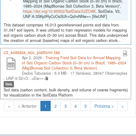
Mapping of Soil Organic Carbon Stock (0–30 cm) in Brazil,
1985–2024 (MapBiomas Soil Collection 3, Beta Version)",
https://doi.org/10.60502/SoilData/IUZOAK
, SoilData, V2,
UNF:6:3SKy0RyCcOsSUh+QchvNNw== [fileUNF]
This dataset comprises 16,013 georeferenced points and data from
31,047 soil layers. It was utilized to train regression models for mapping
soil organic carbon stock (0–30 cm) across Brazil. This data underpinned
the creation of annual (baseline) maps of soil organic carbon stock...
c3_soildata_soc_platform.tab
Apr 2, 2026 -
Training Field Soil Data for Annual Mapping
of Soil Organic Carbon Stock (0–30 cm) in Brazil, 1985–2024
(MapBiomas Soil Collection 3, Beta Version)
Dados Tabulares - 6.4 MB
- 17 Variáveis, 28047 Observações
-
UNF:6:S2+O...uEw==
Data
Soil data (carbon content, bulk density, and volume of coarse fragments)
for visualization in the SoilData Platform
(Atual)
«
< Anterior
1
2
3
4
5
Próxima >
»