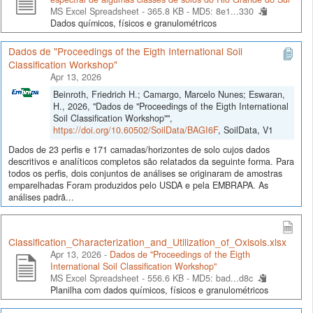
MS Excel Spreadsheet - 365.8 KB -
MD5: 8e1...330
Dados químicos, físicos e granulométricos
Dados de "Proceedings of the Eigth International Soil
Classification Workshop"
Apr 13, 2026
Beinroth, Friedrich H.; Camargo, Marcelo Nunes; Eswaran,
H., 2026, "Dados de "Proceedings of the Eigth International
Soil Classification Workshop"",
https://doi.org/10.60502/SoilData/BAGI6F
, SoilData, V1
Dados de 23 perfis e 171 camadas/horizontes de solo cujos dados
descritivos e analíticos completos são relatados da seguinte forma. Para
todos os perfis, dois conjuntos de análises se originaram de amostras
emparelhadas Foram produzidos pelo USDA e pela EMBRAPA. As
análises padrã...
Classification_Characterization_and_Utilization_of_Oxisols.xlsx
Apr 13, 2026 -
Dados de "Proceedings of the Eigth
International Soil Classification Workshop"
MS Excel Spreadsheet - 556.6 KB -
MD5: bad...d8c
Planilha com dados químicos, físicos e granulométricos