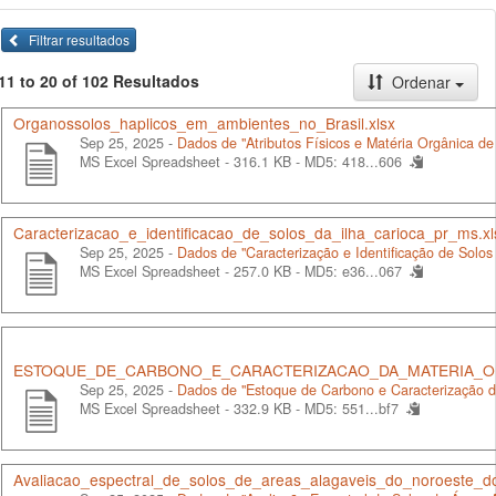
Filtrar resultados
11 to 20 of 102 Resultados
Ordenar
Organossolos_haplicos_em_ambientes_no_Brasil.xlsx
Sep 25, 2025 -
Dados de "Atributos Físicos e Matéria Orgânica de
MS Excel Spreadsheet - 316.1 KB -
MD5: 418...606
Caracterizacao_e_identificacao_de_solos_da_ilha_carioca_pr_ms.xl
Sep 25, 2025 -
Dados de "Caracterização e Identificação de Solos
MS Excel Spreadsheet - 257.0 KB -
MD5: e36...067
ESTOQUE_DE_CARBONO_E_CARACTERIZACAO_DA_MATERIA_OR
Sep 25, 2025 -
Dados de "Estoque de Carbono e Caracterização d
MS Excel Spreadsheet - 332.9 KB -
MD5: 551...bf7
Avaliacao_espectral_de_solos_de_areas_alagaveis_do_noroeste_d