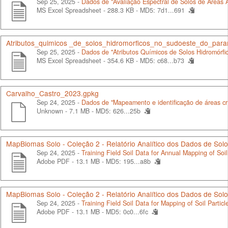
Sep 25, 2025 -
Dados de "Avaliação Espectral de Solos de Áreas 
MS Excel Spreadsheet - 288.3 KB -
MD5: 7d1...691
Atributos_quimicos _de_solos_hidromorficos_no_sudoeste_do_para
Sep 25, 2025 -
Dados de "Atributos Químicos de Solos Hidromórf
MS Excel Spreadsheet - 354.6 KB -
MD5: c68...b73
Carvalho_Castro_2023.gpkg
Sep 24, 2025 -
Dados de "Mapeamento e identificação de áreas crí
Unknown - 7.1 MB -
MD5: 626...25b
MapBiomas Solo - Coleção 2 - Relatório Analítico dos Dados de So
Sep 24, 2025 -
Training Field Soil Data for Annual Mapping of So
Adobe PDF - 13.1 MB -
MD5: 195...a8b
MapBiomas Solo - Coleção 2 - Relatório Analítico dos Dados de Sol
Sep 24, 2025 -
Training Field Soil Data for Mapping of Soil Particl
Adobe PDF - 13.1 MB -
MD5: 0c0...6fc