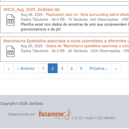
ARCS_Aug_2025_SoilData.tab
Aug 28, 2025 -
Replication data for: Soils surrounding saline-alk
Dados Tabulares - 49.9 KB
- 16 Variáveis, 344 Observações -
UNF:
Planilha excel com dados de amostras de solo que compreendem 
granulométricos e de pH.
Macrofauna-Epiedáfica-associada-a-solos-submetidos-a-diferentes-us
Aug 20, 2025 -
Dados de "Macrofauna epiedáfica associada a solo
Dados Tabulares - 36.0 KB
- 26 Variáveis, 1024 Observações -
UN
(Atual)
«
< Anterior
1
2
3
4
5
Próxima >
»
Copyright © 2026, SoilData
Desenvolvido por
v. 5.12.1 build 1122-cf90431