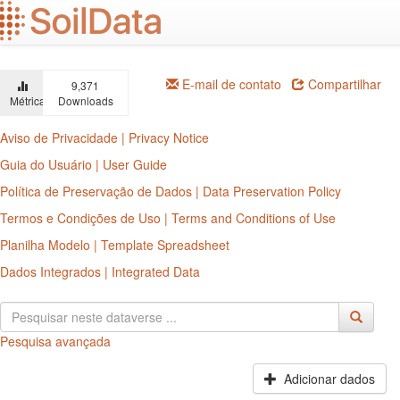
Ir
para
o
conteúdo
principal
E-mail de contato
Compartilhar
9,371
Métricas
Downloads
Aviso de Privacidade | Privacy Notice
Guia do Usuário | User Guide
Política de Preservação de Dados | Data Preservation Policy
Termos e Condições de Uso | Terms and Conditions of Use
Planilha Modelo | Template Spreadsheet
Dados Integrados | Integrated Data
Pesquisa avançada
Adicionar dados