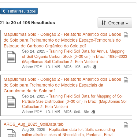
Filtrar resultados
21 to 30 of 106 Resultados
Ordenar
MapBiomas Solo - Coleção 2 - Relatório Analítico dos Dados
de Solo para Treinamento de Modelos Espaço-Temporais do
Estoque de Carbono Orgânico do Solo.pdf
Sep 24, 2025 -
Training Field Soil Data for Annual Mapping
of Soil Organic Carbon Stock (0–30 cm) in Brazil, 1985–2023
(MapBiomas Soil Collection 2, Beta Version)
Adobe PDF - 13.1 MB -
MD5: 195...a8b
MapBiomas Solo - Coleção 2 - Relatório Analítico dos Dados
de Solo para Treinamento de Modelos Espaciais da
Granulometria do Solo.pdf
Sep 24, 2025 -
Training Field Soil Data for Mapping of Soil
Particle Size Distribution (0–30 cm) in Brazil (MapBiomas Soil
Collection 2, Beta Version)
Adobe PDF - 13.1 MB -
MD5: 0c0...6fc
ARCS_Aug_2025_SoilData.tab
Aug 28, 2025 -
Replication data for: Soils surrounding
saline-alkaline lakes of Nhecolândia, Pantanal, Brazil: