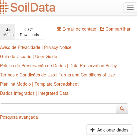
Ir
Alt
para
na
o
conteúdo
principal
E-mail de contato
Compartilhar
9,371
Métricas
Downloads
Aviso de Privacidade | Privacy Notice
Guia do Usuário | User Guide
Política de Preservação de Dados | Data Preservation Policy
Termos e Condições de Uso | Terms and Conditions of Use
Planilha Modelo | Template Spreadsheet
Dados Integrados | Integrated Data
Pesquisa avançada
Adicionar dados