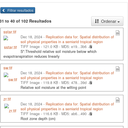
Filtrar resultados
31 to 40 of 102 Resultados
Ordenar
sstar.tif
Dec 18, 2024 -
Replication data for: Spatial distribution of
soil physical properties in a semiarid tropical region
TIFF Image - 121.0 KB -
MD5: e19...3b6
S*:Threshold relative soil moisture below which
evapotranspiration reduces linearly
sw.tif
Dec 18, 2024 -
Replication data for: Spatial distribution of
soil physical properties in a semiarid tropical region
TIFF Image - 119.8 KB -
MD5: 478...39d
Relative soil moisture at the wilting point
zr.tif
Dec 18, 2024 -
Replication data for: Spatial distribution of
soil physical properties in a semiarid tropical region
TIFF Image - 116.6 KB -
MD5: ab6...490
Root zone depth (cm)