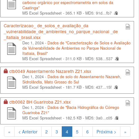
carbono orgânico por espectrorrametria em solos da
Caatinga"
MS Excel Spreadsheet - 365.1 KB -
MD5: 91d...fb7
Caracterizacao_ de_solos_e_avaliação_da
_vulnerabilidade_de_ambientes_no_parque_nacional _de
_itatiaia_brasil.xlsx
Dec 1, 2024 -
Dados de "Caracterização de Solos e Avaliação
da Vulnerabilidade de Ambientes no Parque Nacional de
Itatiaia, Brasil"
MS Excel Spreadsheet - 311.0 KB -
MD5: 538...537
ctb0049 Assentamento Nazareth Z21.xlsx
Dec 1, 2024 -
Dados de solo do Assentamento Nazareh,
Sidrolândia, Mato Grosso do Sul
MS Excel Spreadsheet - 181.7 KB -
MD5: 437...15f
ctb0062 BH Guariroba Z21.xlsx
Dec 1, 2024 -
Dados de "Bacia Hidrográfica do Córrego
Guariroba Z21"
MS Excel Spreadsheet - 182.5 KB -
MD5: 3a0...c05
(Atual)
«
< Anterior
2
3
4
5
6
Próxima >
»