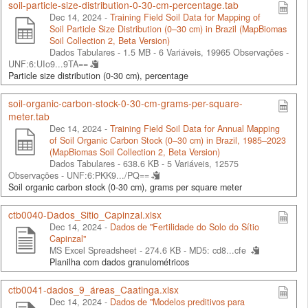
soil-particle-size-distribution-0-30-cm-percentage.tab
Dec 14, 2024 -
Training Field Soil Data for Mapping of
Soil Particle Size Distribution (0–30 cm) in Brazil (MapBiomas
Soil Collection 2, Beta Version)
Dados Tabulares - 1.5 MB
- 6 Variáveis, 19965 Observações -
UNF:6:UIo9...9TA==
Particle size distribution (0-30 cm), percentage
soil-organic-carbon-stock-0-30-cm-grams-per-square-
meter.tab
Dec 14, 2024 -
Training Field Soil Data for Annual Mapping
of Soil Organic Carbon Stock (0–30 cm) in Brazil, 1985–2023
(MapBiomas Soil Collection 2, Beta Version)
Dados Tabulares - 638.6 KB
- 5 Variáveis, 12575
Observações -
UNF:6:PKK9.../PQ==
Soil organic carbon stock (0-30 cm), grams per square meter
ctb0040-Dados_Sitio_Capinzal.xlsx
Dec 14, 2024 -
Dados de "Fertilidade do Solo do Sítio
Capinzal"
MS Excel Spreadsheet - 274.6 KB -
MD5: cd8...cfe
Planilha com dados granulométricos
ctb0041-dados_9_áreas_Caatinga.xlsx
Dec 14, 2024 -
Dados de "Modelos preditivos para