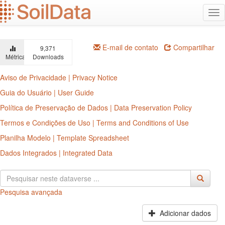
Ir
Alt
para
na
o
conteúdo
principal
E-mail de contato
Compartilhar
9,371
Métricas
Downloads
Aviso de Privacidade | Privacy Notice
Guia do Usuário | User Guide
Política de Preservação de Dados | Data Preservation Policy
Termos e Condições de Uso | Terms and Conditions of Use
Planilha Modelo | Template Spreadsheet
Dados Integrados | Integrated Data
Pesquisa avançada
Adicionar dados