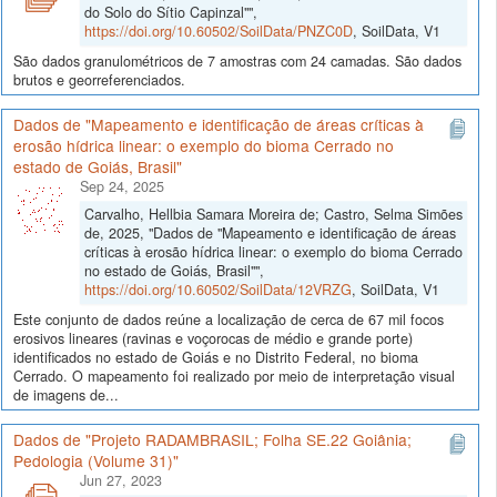
do Solo do Sítio Capinzal"",
https://doi.org/10.60502/SoilData/PNZC0D
, SoilData, V1
São dados granulométricos de 7 amostras com 24 camadas. São dados
brutos e georreferenciados.
Dados de "Mapeamento e identificação de áreas críticas à
erosão hídrica linear: o exemplo do bioma Cerrado no
estado de Goiás, Brasil"
Sep 24, 2025
Carvalho, Hellbia Samara Moreira de; Castro, Selma Simões
de, 2025, "Dados de "Mapeamento e identificação de áreas
críticas à erosão hídrica linear: o exemplo do bioma Cerrado
no estado de Goiás, Brasil"",
https://doi.org/10.60502/SoilData/12VRZG
, SoilData, V1
Este conjunto de dados reúne a localização de cerca de 67 mil focos
erosivos lineares (ravinas e voçorocas de médio e grande porte)
identificados no estado de Goiás e no Distrito Federal, no bioma
Cerrado. O mapeamento foi realizado por meio de interpretação visual
de imagens de...
Dados de "Projeto RADAMBRASIL; Folha SE.22 Goiânia;
Pedologia (Volume 31)"
Jun 27, 2023