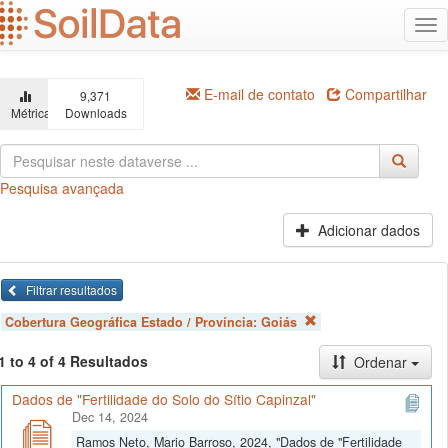
Ir
Alt
para
na
o
conteúdo
principal
E-mail de contato
Compartilhar
9,371
Métricas
Downloads
Pesquisa avançada
Adicionar dados
Filtrar resultados
Cobertura Geográfica Estado / Província:
Goiás
1 to 4 of 4 Resultados
Ordenar
Dados de "Fertilidade do Solo do Sítio Capinzal"
Dec 14, 2024
Ramos Neto, Mario Barroso, 2024, "Dados de "Fertilidade