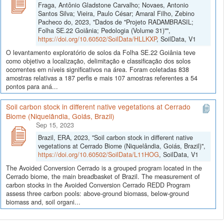
Fraga, Antônio Gladstone Carvalho; Novaes, Antonio
Santos Silva; Vieira, Paulo César; Amaral Filho, Zebino
Pacheco do, 2023, "Dados de "Projeto RADAMBRASIL;
Folha SE.22 Goiânia; Pedologia (Volume 31)"",
https://doi.org/10.60502/SoilData/HLLKXP
, SoilData, V1
O levantamento exploratório de solos da Folha SE.22 Goiânia teve
como objetivo a localização, delimitação e classificação dos solos
ocorrentes em níveis significativos na área. Foram coletadas 838
amostras relativas a 187 perfis e mais 107 amostras referentes a 54
pontos para aná...
Soil carbon stock in different native vegetations at Cerrado
Biome (Niquelândia, Goiás, Brazil)
Sep 15, 2023
Brazil, ERA, 2023, "Soil carbon stock in different native
vegetations at Cerrado Biome (Niquelândia, Goiás, Brazil)",
https://doi.org/10.60502/SoilData/L11HOG
, SoilData, V1
The Avoided Conversion Cerrado is a grouped program located in the
Cerrado biome, the main breadbasket of Brazil. The measurement of
carbon stocks in the Avoided Conversion Cerrado REDD Program
assess three carbon pools: above-ground biomass, below-ground
biomass and, soil organi...