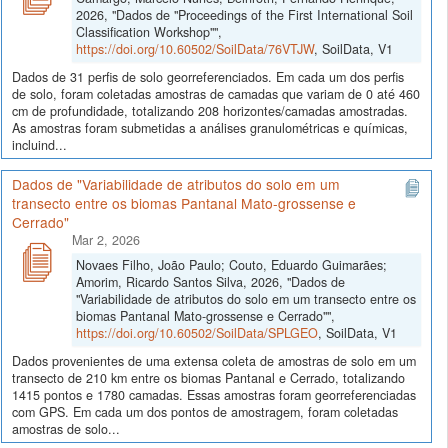
2026, "Dados de "Proceedings of the First International Soil
Classification Workshop"",
https://doi.org/10.60502/SoilData/76VTJW
, SoilData, V1
Dados de 31 perfis de solo georreferenciados. Em cada um dos perfis
de solo, foram coletadas amostras de camadas que variam de 0 até 460
cm de profundidade, totalizando 208 horizontes/camadas amostradas.
As amostras foram submetidas a análises granulométricas e químicas,
incluind...
Dados de "Variabilidade de atributos do solo em um
transecto entre os biomas Pantanal Mato-grossense e
Cerrado"
Mar 2, 2026
Novaes Filho, João Paulo; Couto, Eduardo Guimarães;
Amorim, Ricardo Santos Silva, 2026, "Dados de
"Variabilidade de atributos do solo em um transecto entre os
biomas Pantanal Mato-grossense e Cerrado"",
https://doi.org/10.60502/SoilData/SPLGEO
, SoilData, V1
Dados provenientes de uma extensa coleta de amostras de solo em um
transecto de 210 km entre os biomas Pantanal e Cerrado, totalizando
1415 pontos e 1780 camadas. Essas amostras foram georreferenciadas
com GPS. Em cada um dos pontos de amostragem, foram coletadas
amostras de solo...