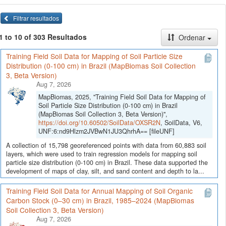
Filtrar resultados
1 to 10 of 303 Resultados
Ordenar
Training Field Soil Data for Mapping of Soil Particle Size
Distribution (0-100 cm) in Brazil (MapBiomas Soil Collection
3, Beta Version)
Aug 7, 2026
MapBiomas, 2025, "Training Field Soil Data for Mapping of
Soil Particle Size Distribution (0-100 cm) in Brazil
(MapBiomas Soil Collection 3, Beta Version)",
https://doi.org/10.60502/SoilData/OXSR2N
, SoilData, V6,
UNF:6:nd9Hlzm2JVBwN1JU3QhrhA== [fileUNF]
A collection of 15,798 georeferenced points with data from 60,883 soil
layers, which were used to train regression models for mapping soil
particle size distribution (0-100 cm) in Brazil. These data supported the
development of maps of clay, silt, and sand content and depth to la...
Training Field Soil Data for Annual Mapping of Soil Organic
Carbon Stock (0–30 cm) in Brazil, 1985–2024 (MapBiomas
Soil Collection 3, Beta Version)
Aug 7, 2026