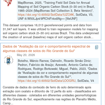
MapBiomas, 2025, "Training Field Soil Data for Annual
Mapping of Soil Organic Carbon Stock (0–30 cm) in Brazil,
1985–2024 (MapBiomas Soil Collection 3, Beta Version)",
https://doi.org/10.60502/SoilData/IUZOAK
, SoilData, V3,
UNF:6:W50LJp4/9PlCf4Fi4odlAg== [fileUNF]
This dataset comprises 16,013 georeferenced points and data from
31,047 soil layers. It was utilized to train regression models for mapping
soil organic carbon stock (0–30 cm) across Brazil. This data underpinned
the creation of annual (baseline) maps of soil organic carbon stock...
Dados de "Avaliação da cor e comportamento espectral de
algumas classes de solos do Rio Grande do Sul"
May 20, 2026
Botelho, Márcio Ramos; Dalmolin, Ricardo Simão Diniz;
Pedron, Fabrício de Araújo; Azevedo, Antonio Carlos de;
Rodrigues, Rodrigo Borkowski; Miguel, Pablo, 2023, "Dados
de "Avaliação da cor e comportamento espectral de algumas
classes de solos do Rio Grande do Sul"",
https://doi.org/10.60502/SoilData/LOOGRU
, SoilData, V4
Consiste de dados do conteúdo de ferro do solo determinado após
extração com oxalato e ditionito de 12 perfis do solo - classificados em
diferentes classes - coletados em diferentes unidades geomorfológicas
do Rio Grande do Sul, especificamente nas regiões do Planalto Médio,
Camp...