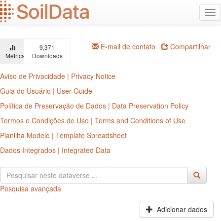
Ir
Alt
para
na
o
conteúdo
principal
E-mail de contato
Compartilhar
9,371
Métricas
Downloads
Aviso de Privacidade | Privacy Notice
Guia do Usuário | User Guide
Política de Preservação de Dados | Data Preservation Policy
Termos e Condições de Uso | Terms and Conditions of Use
Planilha Modelo | Template Spreadsheet
Dados Integrados | Integrated Data
Pesquisa avançada
Adicionar dados