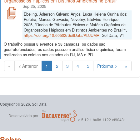
Organossolos Háplicos em Distintos Ambientes no Brasil"
Sep 25, 2025
Ebeling, Adierson Gilvani; Anjos, Lucia Helena Cunha dos;
Pereira, Marcos Gervasio; Novotny, Etelvino Henrique,
2025, "Dados de "Atributos Físicos e Matéria Orgânica de
Organossolos Háplicos em Distintos Ambientes no Brasil"",
https://doi.org/10.60502/SoilData/ABJUMR
, SoilData, V1
O trabalho possui 8 eventos e 38 camadas, os dados são
georreferenciados, os dados possuem análise física e quimica, foram
realizadas as coletas nos estados do RJ, MA e PR.
(Atual)
«
< Anterior
1
2
3
4
5
Próxima >
»
Copyright © 2026, SoilData
Desenvolvido por
v. 5.12.1 build 1122-cf90431
Sobre