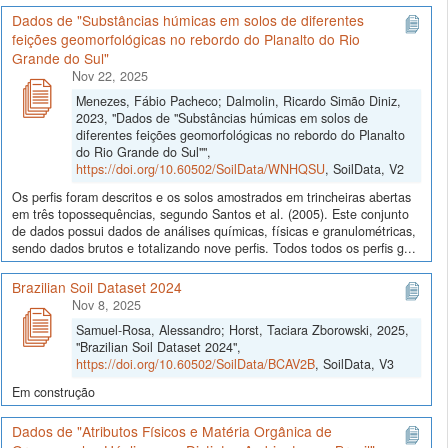
Dados de "Substâncias húmicas em solos de diferentes
feições geomorfológicas no rebordo do Planalto do Rio
Grande do Sul"
Nov 22, 2025
Menezes, Fábio Pacheco; Dalmolin, Ricardo Simão Diniz,
2023, "Dados de "Substâncias húmicas em solos de
diferentes feições geomorfológicas no rebordo do Planalto
do Rio Grande do Sul"",
https://doi.org/10.60502/SoilData/WNHQSU
, SoilData, V2
Os perfis foram descritos e os solos amostrados em trincheiras abertas
em três topossequências, segundo Santos et al. (2005). Este conjunto
de dados possui dados de análises químicas, físicas e granulométricas,
sendo dados brutos e totalizando nove perfis. Todos todos os perfis g...
Brazilian Soil Dataset 2024
Nov 8, 2025
Samuel-Rosa, Alessandro; Horst, Taciara Zborowski, 2025,
"Brazilian Soil Dataset 2024",
https://doi.org/10.60502/SoilData/BCAV2B
, SoilData, V3
Em construção
Dados de "Atributos Físicos e Matéria Orgânica de