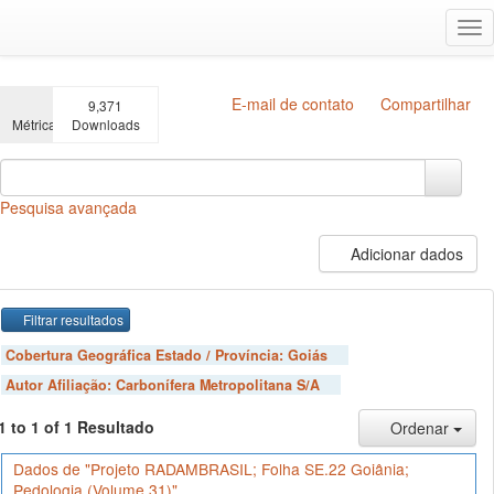
Ir
Alt
para
na
o
conteúdo
principal
E-mail de contato
Compartilhar
9,371
Métricas
Downloads
Pesquisa avançada
Adicionar dados
Filtrar resultados
Cobertura Geográfica Estado / Província:
Goiás
Autor Afiliação:
Carbonífera Metropolitana S/A
1 to 1 of 1 Resultado
Ordenar
Dados de "Projeto RADAMBRASIL; Folha SE.22 Goiânia;
Pedologia (Volume 31)"