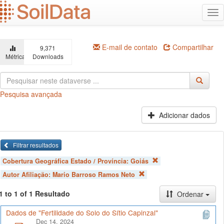
Ir
Alt
para
na
o
conteúdo
principal
E-mail de contato
Compartilhar
9,371
Métricas
Downloads
Pesquisa avançada
Adicionar dados
Filtrar resultados
Cobertura Geográfica Estado / Província:
Goiás
Autor Afiliação:
Mario Barroso Ramos Neto
1 to 1 of 1 Resultado
Ordenar
Dados de "Fertilidade do Solo do Sítio Capinzal"
Dec 14, 2024