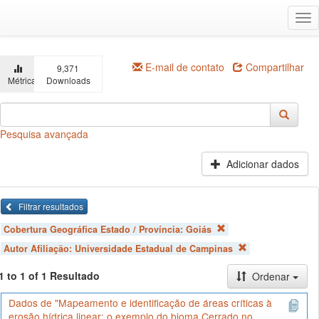
Ir
Alt
para
na
o
conteúdo
principal
E-mail de contato
Compartilhar
9,371
Métricas
Downloads
Pesquisa avançada
Adicionar dados
Filtrar resultados
Cobertura Geográfica Estado / Província:
Goiás
Autor Afiliação:
Universidade Estadual de Campinas
1 to 1 of 1 Resultado
Ordenar
Dados de "Mapeamento e identificação de áreas críticas à
erosão hídrica linear: o exemplo do bioma Cerrado no