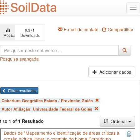
Ir
Alt
para
na
o
conteúdo
principal
E-mail de contato
Compartilhar
9,371
Métricas
Downloads
Pesquisa avançada
Adicionar dados
Filtrar resultados
Cobertura Geográfica Estado / Província:
Goiás
Autor Afiliação:
Universidade Federal de Goiás
1 to 1 of 1 Resultado
Ordenar
Dados de "Mapeamento e identificação de áreas críticas à
erosão hídrica linear: o exemplo do bioma Cerrado no