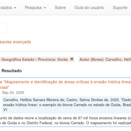
r dados
Pesquisa
Sobre
Guia do usuário
Suporte
squisa avançada
 Geográfica Estado / Província:
Goiás
Autor (Nome):
Carvalho, Hel
 1 Resultado
 "Mapeamento e identificação de áreas críticas à erosão hídrica line
rasil"
Sep 24, 2025
Carvalho, Hellbia Samara Moreira de; Castro, Selma Simões de, 2025, "Dados
erosão hídrica linear: o exemplo do bioma Cerrado no estado de Goiás, Brasi
V1
unto de dados reúne a localização de cerca de 67 mil focos erosivos lineares (
 de Goiás e no Distrito Federal, no bioma Cerrado. O mapeamento foi realizado