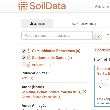
Ir
Adiciona
para
o
conteúdo
principal
Métricas
9,371 Downloads
Pe
Cobertura
Comunidades Dataverses (0)
Conjuntos de Dados (1)
1 to 1 of
Arquivos (0)
Dados de
Publication Year
Goiás, B
2025 (1)
Autor (Nome)
Carvalho, Hellbia Samara Moreira de (1)
Castro, Selma Simões de (1)
Este conj
no estado
Autor Afiliação