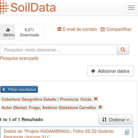
Ir
Alt
para
na
o
conteúdo
principal
E-mail de contato
Compartilhar
9,371
Métricas
Downloads
Pesquisa avançada
Adicionar dados
Filtrar resultados
Cobertura Geográfica Estado / Província:
Goiás
Autor (Nome):
Fraga, Antônio Gladstone Carvalho
1 to 1 of 1 Resultado
Ordenar
Dados de "Projeto RADAMBRASIL; Folha SE.22 Goiânia;
Pedologia (Volume 31)"