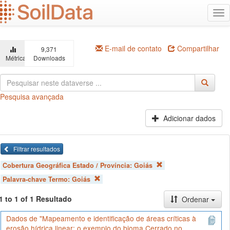
Ir
Alt
para
na
o
conteúdo
principal
E-mail de contato
Compartilhar
9,371
Métricas
Downloads
Pesquisa avançada
Adicionar dados
Filtrar resultados
Cobertura Geográfica Estado / Província:
Goiás
Palavra-chave Termo:
Goiás
1 to 1 of 1 Resultado
Ordenar
Dados de "Mapeamento e identificação de áreas críticas à
erosão hídrica linear: o exemplo do bioma Cerrado no