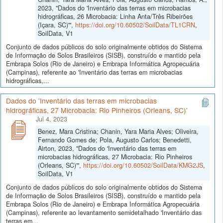
2023, "Dados do 'Inventário das terras em microbacias
hidrográficas, 26 Microbacia: Linha Anta/Três Ribeirões
(Içara, SC)'",
https://doi.org/10.60502/SoilData/TL1CRN
,
SoilData, V1
Conjunto de dados públicos do solo originalmente obtidos do Sistema
de Informação de Solos Brasileiros (SISB), construído e mantido pela
Embrapa Solos (Rio de Janeiro) e Embrapa Informática Agropecuária
(Campinas), referente ao 'Inventário das terras em microbacias
hidrográficas,...
Dados do 'Inventário das terras em microbacias
hidrográficas, 27 Microbacia: Rio Pinheiros (Orleans, SC)'
Jul 4, 2023
Benez, Mara Cristina; Chanin, Yara Maria Alves; Oliveira,
Fernando Gomes de; Pola, Augusto Carlos; Benedetti,
Airton, 2023, "Dados do 'Inventário das terras em
microbacias hidrográficas, 27 Microbacia: Rio Pinheiros
(Orleans, SC)'",
https://doi.org/10.60502/SoilData/KMG2JS
,
SoilData, V1
Conjunto de dados públicos do solo originalmente obtidos do Sistema
de Informação de Solos Brasileiros (SISB), construído e mantido pela
Embrapa Solos (Rio de Janeiro) e Embrapa Informática Agropecuária
(Campinas), referente ao levantamento semidetalhado 'Inventário das
terras em...