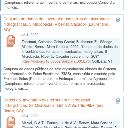
(Campinas), referente ao 'Inventário de Terras: microbacia Concórdia
(municíp...
Conjunto de dados do 'Inventário das terras em microbacias
hidrográficas, 5 Microbacia: Ribeirão Caçador (Laurentino,
SC)'
Jul 4, 2023
Tassinari, Colombo Celso Gaeta; Buchmann E.; Sônego,
Márcio; Benez, Mara Cristina, 2023, "Conjunto de dados do
'Inventário das terras em microbacias hidrográficas, 5
Microbacia: Ribeirão Caçador (Laurentino, SC)'",
https://doi.org/10.60502/SoilData/S0MLV0
, SoilData, V1
Conjunto de dados públicos do solo originalmente obtidos do Sistema
de Informação de Solos Brasileiros (SISB), construído e mantido pela
Embrapa Solos (Rio de Janeiro) e Embrapa Informática Agropecuária
(Campinas), referente ao 'Inventário das terras em microbacias
hidrográficas,...
Dados do 'Inventário das terras em microbacias
hidrográficas, 26 Microbacia: Linha Anta/Três Ribeirões
(Içara, SC)'
Jul 4, 2023
Maciel, C.A.T.; Panichi, J. de A.V.; Benez, Mara Cristina;
Chanin, Yara Maria Alves; Pola, Augusto Carlos; Ramos, A.,