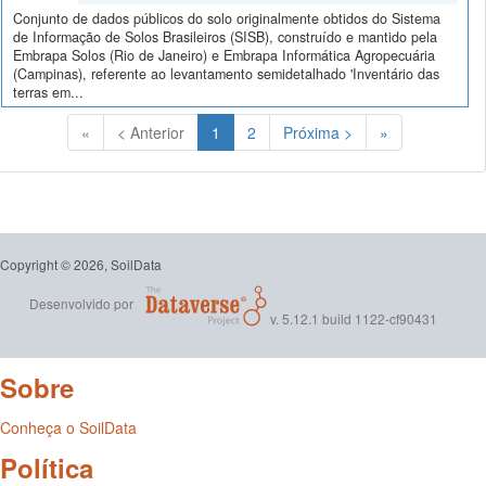
Conjunto de dados públicos do solo originalmente obtidos do Sistema
de Informação de Solos Brasileiros (SISB), construído e mantido pela
Embrapa Solos (Rio de Janeiro) e Embrapa Informática Agropecuária
(Campinas), referente ao levantamento semidetalhado 'Inventário das
terras em...
(Atual)
«
< Anterior
1
2
Próxima >
»
Copyright © 2026, SoilData
Desenvolvido por
v. 5.12.1 build 1122-cf90431
Sobre
Conheça o SoilData
Política