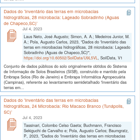
Dados do 'Inventário das terras em microbacias
hidrográficas, 28 microbacia: Lageado Sobradinho (Aguas
de Chapeco,SC)'
Jul 4, 2023
Laus Neto, José Augusto; Simon, A. A.; Medeiros Junior, M.
A.; Pola, Augusto Carlos, 2023, "Dados do 'Inventário das
terras em microbacias hidrográficas, 28 microbacia: Lageado
Sobradinho (Aguas de Chapeco,SC)'",
https://doi.org/10.60502/SoilData/U9L5VL
, SoilData, V1
Conjunto de dados públicos do solo originalmente obtidos do Sistema
de Informação de Solos Brasileiros (SISB), construído e mantido pela
Embrapa Solos (Rio de Janeiro) e Embrapa Informática Agropecuária
(Campinas), referente ao levantamento semidetalhado 'Inventário das
terras em...
Dados do 'Inventário das terras em microbacias
hidrográficas, 24 Microbacia: Rio Macaco Branco (Tunápolis,
SC)'
Jul 4, 2023
Tassinari, Colombo Celso Gaeta; Buchmann, Francisco
Sekiguchi de Carvalho e; Pola, Augusto Carlos; Baumgratz,
P., 2023, "Dados do 'Inventário das terras em microbacias