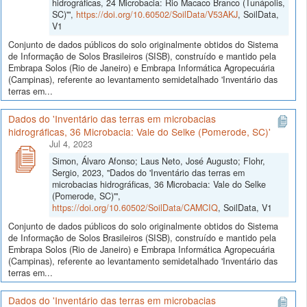
hidrográficas, 24 Microbacia: Rio Macaco Branco (Tunápolis,
SC)'",
https://doi.org/10.60502/SoilData/V53AKJ
, SoilData,
V1
Conjunto de dados públicos do solo originalmente obtidos do Sistema
de Informação de Solos Brasileiros (SISB), construído e mantido pela
Embrapa Solos (Rio de Janeiro) e Embrapa Informática Agropecuária
(Campinas), referente ao levantamento semidetalhado 'Inventário das
terras em...
Dados do 'Inventário das terras em microbacias
hidrográficas, 36 Microbacia: Vale do Selke (Pomerode, SC)'
Jul 4, 2023
Simon, Álvaro Afonso; Laus Neto, José Augusto; Flohr,
Sergio, 2023, "Dados do 'Inventário das terras em
microbacias hidrográficas, 36 Microbacia: Vale do Selke
(Pomerode, SC)'",
https://doi.org/10.60502/SoilData/CAMCIQ
, SoilData, V1
Conjunto de dados públicos do solo originalmente obtidos do Sistema
de Informação de Solos Brasileiros (SISB), construído e mantido pela
Embrapa Solos (Rio de Janeiro) e Embrapa Informática Agropecuária
(Campinas), referente ao levantamento semidetalhado 'Inventário das
terras em...
Dados do 'Inventário das terras em microbacias