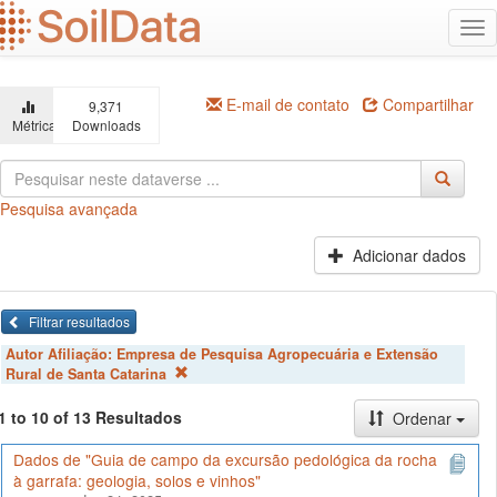
Ir
Alt
para
na
o
conteúdo
principal
E-mail de contato
Compartilhar
9,371
Métricas
Downloads
Pesquisa avançada
Adicionar dados
Filtrar resultados
Autor Afiliação:
Empresa de Pesquisa Agropecuária e Extensão
Rural de Santa Catarina
1 to 10 of 13 Resultados
Ordenar
Dados de "Guia de campo da excursão pedológica da rocha
à garrafa: geologia, solos e vinhos"