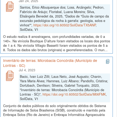
Jan 24, 2025
Santos, Erico Albuquerque dos; Loss, Arcângelo; Pedron,
Fabrício de Aráujo; Florisbal, Luana Moreira; Silva,
Elisângela Benedet da, 2025, "Dados de "Guia de campo da
excursão pedológica da rocha à garrafa: geologia, solos e
vinhos"",
https://doi.org/10.60502/SoilData/TX5ANP
,
SoilData, V1
O estudo realiza 8 amostragens, com profundidades variadas, de 0 a
140+. Na vinícola Boutique D’alture foram visitados os locais dos pontos
de 1 a 4. Na vinícola Villagio Bassetti foram visitados os pontos de 5 a
8. Todos os dados são brutos (originais) e georreferenciados. O mun...
Inventário de terras: Microbacia Concórdia (Município de
Lontras - SC)
Jul 4, 2023
Bacic, Ivan Luiz Zilli; Laus Neto, José Augusto; Chanin,
Yara Maria Alves; Hammes, Luiz Albano; Pandolfo, Cristina;
Dortzbach, Denilson; Silveira, Gabriel Torquato, 2023,
"Inventário de terras: Microbacia Concórdia (Município de
Lontras - SC)",
https://doi.org/10.60502/SoilData/M06FMK
,
SoilData, V1
Conjunto de dados públicos do solo originalmente obtidos do Sistema
de Informação de Solos Brasileiros (SISB), construído e mantido pela
Embrapa Solos (Rio de Janeiro) e Embrapa Informática Agropecuária