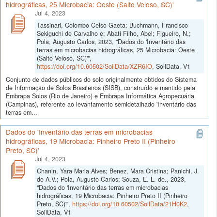
hidrográficas, 25 Microbacia: Oeste (Salto Veloso, SC)'
Jul 4, 2023
Tassinari, Colombo Celso Gaeta; Buchmann, Francisco
Sekiguchi de Carvalho e; Abati Filho, Abel; Figueiro, N.;
Pola, Augusto Carlos, 2023, "Dados do 'Inventário das
terras em microbacias hidrográficas, 25 Microbacia: Oeste
(Salto Veloso, SC)'",
https://doi.org/10.60502/SoilData/XZR6IO
, SoilData, V1
Conjunto de dados públicos do solo originalmente obtidos do Sistema
de Informação de Solos Brasileiros (SISB), construído e mantido pela
Embrapa Solos (Rio de Janeiro) e Embrapa Informática Agropecuária
(Campinas), referente ao levantamento semidetalhado 'Inventário das
terras em...
Dados do 'Inventário das terras em microbacias
hidrográficas, 19 Microbacia: Pinheiro Preto II (Pinheiro
Preto, SC)'
Jul 4, 2023
Chanin, Yara Maria Alves; Benez, Mara Cristina; Panichi, J.
de A.V.; Pola, Augusto Carlos; Souza, E. L. de., 2023,
"Dados do 'Inventário das terras em microbacias
hidrográficas, 19 Microbacia: Pinheiro Preto II (Pinheiro
Preto, SC)'",
https://doi.org/10.60502/SoilData/21H0K2
,
SoilData, V1