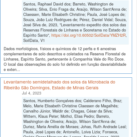
Santos, Raphael David dos; Barreto, Washington de
Oliveira; Silva, Enio Fraga da; Araújo, Wilson Sant'Anna de;
Claessen, Marie Elisabeth Christine; Paula, José Lopes de;
Souza, João Luiz Rodrigues de; Pérez, Daniel Vidal; Souza,
José Silva de, 2023, "Levantamento expedito dos solos das
Reservas Florestais de Linhares e Sooretama no Estado do
Espírito Santo",
https://doi.org/10.60502/SoilData/YMZH2R
,
SoilData, V1
Dados morfológicos, físicos e químicos de 12 perfis e 6 amostras
complementares de solo descritos e coletados na Reserva Florestal de
Linhares, Espírito Santo, pertencente à Companhia Vale do Rio Doce.
O local das observações do solo foi definido em função davariabilidade
e exten...
Levantamento semidetalhado dos solos da Microbacia do
Ribeirão São Domingos, Estado de Minas Gerais
Jul 4, 2023
Santos, Humberto Gonçalves dos; Calderano Filho, Braz;
Melo, Marie Elisabeth Christine Claessen de Magalhẽs;
Carvalho Júnior, Waldir de; Chagas, César da Silva;
Wittern, Klaus Peter; Mothci, Elias Pedro; Barreto,
Washington de Oliveira; Araújo, Wilson Sant'Anna de;
Duriez, Maria Amélia de Moraes; Johas, Ruth Andrade Leal;
Paula, José Lopes de; Antonello, Loiva Lizia; Fonseca,
Osório Oscar Marques da; Lemos, Aroaldo Lopes, 2023,