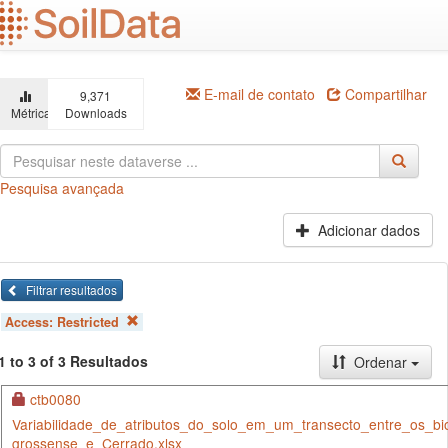
Ir
para
o
conteúdo
principal
E-mail de contato
Compartilhar
9,371
Métricas
Downloads
Pesquisa avançada
Adicionar dados
Filtrar resultados
Access:
Restricted
1 to 3 of 3 Resultados
Ordenar
ctb0080
Variabilidade_de_atributos_do_solo_em_um_transecto_entre_os_b
grossense_e_Cerrado.xlsx