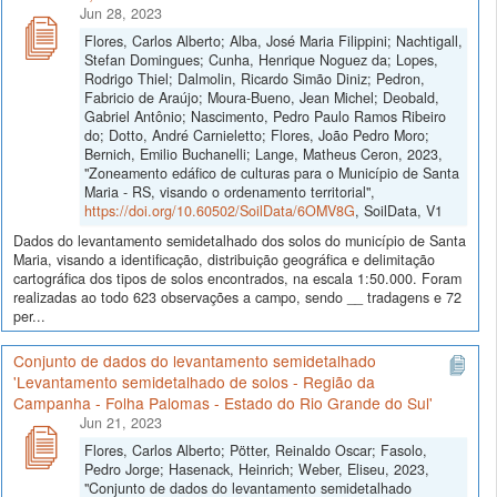
Jun 28, 2023
Flores, Carlos Alberto; Alba, José Maria Filippini; Nachtigall,
Stefan Domingues; Cunha, Henrique Noguez da; Lopes,
Rodrigo Thiel; Dalmolin, Ricardo Simão Diniz; Pedron,
Fabricio de Araújo; Moura-Bueno, Jean Michel; Deobald,
Gabriel Antônio; Nascimento, Pedro Paulo Ramos Ribeiro
do; Dotto, André Carnieletto; Flores, João Pedro Moro;
Bernich, Emilio Buchanelli; Lange, Matheus Ceron, 2023,
"Zoneamento edáfico de culturas para o Município de Santa
Maria - RS, visando o ordenamento territorial",
https://doi.org/10.60502/SoilData/6OMV8G
, SoilData, V1
Dados do levantamento semidetalhado dos solos do município de Santa
Maria, visando a identificação, distribuição geográfica e delimitação
cartográfica dos tipos de solos encontrados, na escala 1:50.000. Foram
realizadas ao todo 623 observações a campo, sendo __ tradagens e 72
per...
Conjunto de dados do levantamento semidetalhado
'Levantamento semidetalhado de solos - Região da
Campanha - Folha Palomas - Estado do Rio Grande do Sul'
Jun 21, 2023
Flores, Carlos Alberto; Pötter, Reinaldo Oscar; Fasolo,
Pedro Jorge; Hasenack, Heinrich; Weber, Eliseu, 2023,
"Conjunto de dados do levantamento semidetalhado