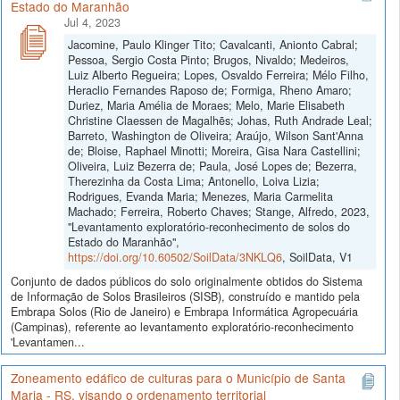
Estado do Maranhão
Jul 4, 2023
Jacomine, Paulo Klinger Tito; Cavalcanti, Anionto Cabral;
Pessoa, Sergio Costa Pinto; Brugos, Nivaldo; Medeiros,
Luiz Alberto Regueira; Lopes, Osvaldo Ferreira; Mélo Filho,
Heraclio Fernandes Raposo de; Formiga, Rheno Amaro;
Duriez, Maria Amélia de Moraes; Melo, Marie Elisabeth
Christine Claessen de Magalhẽs; Johas, Ruth Andrade Leal;
Barreto, Washington de Oliveira; Araújo, Wilson Sant'Anna
de; Bloise, Raphael Minotti; Moreira, Gisa Nara Castellini;
Oliveira, Luiz Bezerra de; Paula, José Lopes de; Bezerra,
Therezinha da Costa Lima; Antonello, Loiva Lizia;
Rodrigues, Evanda Maria; Menezes, Maria Carmelita
Machado; Ferreira, Roberto Chaves; Stange, Alfredo, 2023,
"Levantamento exploratório-reconhecimento de solos do
Estado do Maranhão",
https://doi.org/10.60502/SoilData/3NKLQ6
, SoilData, V1
Conjunto de dados públicos do solo originalmente obtidos do Sistema
de Informação de Solos Brasileiros (SISB), construído e mantido pela
Embrapa Solos (Rio de Janeiro) e Embrapa Informática Agropecuária
(Campinas), referente ao levantamento exploratório-reconhecimento
'Levantamen...
Zoneamento edáfico de culturas para o Município de Santa
Maria - RS, visando o ordenamento territorial