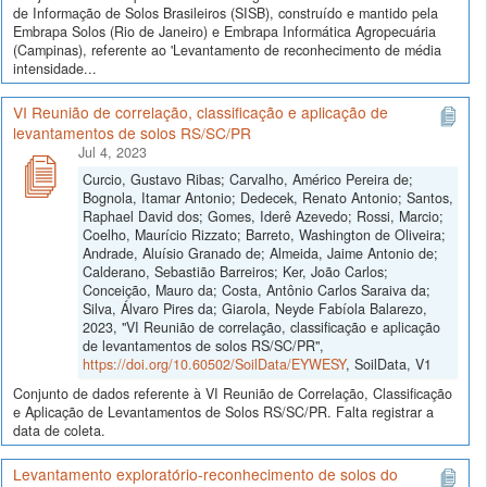
de Informação de Solos Brasileiros (SISB), construído e mantido pela
Embrapa Solos (Rio de Janeiro) e Embrapa Informática Agropecuária
(Campinas), referente ao 'Levantamento de reconhecimento de média
intensidade...
VI Reunião de correlação, classificação e aplicação de
levantamentos de solos RS/SC/PR
Jul 4, 2023
Curcio, Gustavo Ribas; Carvalho, Américo Pereira de;
Bognola, Itamar Antonio; Dedecek, Renato Antonio; Santos,
Raphael David dos; Gomes, Iderê Azevedo; Rossi, Marcio;
Coelho, Maurício Rizzato; Barreto, Washington de Oliveira;
Andrade, Aluísio Granado de; Almeida, Jaime Antonio de;
Calderano, Sebastião Barreiros; Ker, João Carlos;
Conceição, Mauro da; Costa, Antônio Carlos Saraiva da;
Silva, Álvaro Pires da; Giarola, Neyde Fabíola Balarezo,
2023, "VI Reunião de correlação, classificação e aplicação
de levantamentos de solos RS/SC/PR",
https://doi.org/10.60502/SoilData/EYWESY
, SoilData, V1
Conjunto de dados referente à VI Reunião de Correlação, Classificação
e Aplicação de Levantamentos de Solos RS/SC/PR. Falta registrar a
data de coleta.
Levantamento exploratório-reconhecimento de solos do