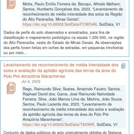
Motta, Paulo Emílio Ferreira da; Baruqui, Alfredo Melhem;
Santos, Humberto Gonçalves dos, 2023, "Levantamento de
reconhecimento de média intensidade dos solos da Região
do Alto Paranaíba, Minas Gerais",
https://doi.org/10.60502/SoilData/FCWO4N
, SoilData, V1
Dados de perfis do solo observados e amostrados, para fins de
classificação e mapeamento pedológico na escala 1:250.000, na região
do Alto Paranaíba, oeste do Estado de Minas Gerais. As observações
dos perfis foram feitas em cortes de estradas, em pequenas trincheiras
ou por meio...
Levantamento de reconhecimento de média intensidade dos
solos e avaliação da aptidão agrícola das terras da área do
Polo Pré-Amazônia Maranhense
Jul 4, 2023
Rego, Raimundo Silva; Soares, Amarindo Fausto; Santos,
Raphael David dos; Gama, José Raimundo Natividade
Ferreira; Silva, João Marcos Lima da; Martins, João Souza;
Santos, Paulo Lacerda dos, 2023, "Levantamento de
reconhecimento de média intensidade dos solos e avaliação
da aptidão agrícola das terras da área do Polo Pré-
Amazônia Maranhense",
https://doi.org/10.60502/SoilData/T8V3KR
, SoilData, V1
Conjunto de dados públicos do solo originalmente obtidos do Sistema