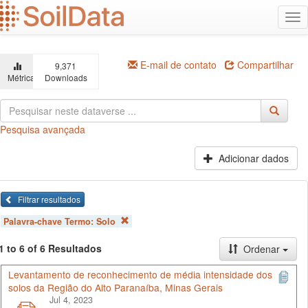
Ir
Alt
para
na
o
conteúdo
principal
E-mail de contato
Compartilhar
9,371
Métricas
Downloads
Pesquisa avançada
Adicionar dados
Filtrar resultados
Palavra-chave Termo:
Solo
1 to 6 of 6 Resultados
Ordenar
Levantamento de reconhecimento de média intensidade dos
solos da Região do Alto Paranaíba, Minas Gerais
Jul 4, 2023