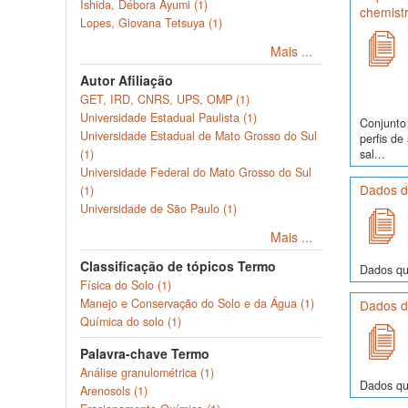
Ishida, Débora Ayumi (1)
chemist
Lopes, Giovana Tetsuya (1)
Mais ...
Autor Afiliação
GET, IRD, CNRS, UPS, OMP (1)
Universidade Estadual Paulista (1)
Conjunto
Universidade Estadual de Mato Grosso do Sul
perfis d
sal...
(1)
Universidade Federal do Mato Grosso do Sul
Dados d
(1)
Universidade de São Paulo (1)
Mais ...
Classificação de tópicos Termo
Dados quí
Física do Solo (1)
Manejo e Conservação do Solo e da Água (1)
Dados d
Química do solo (1)
Palavra-chave Termo
Análise granulométrica (1)
Dados quí
Arenosols (1)