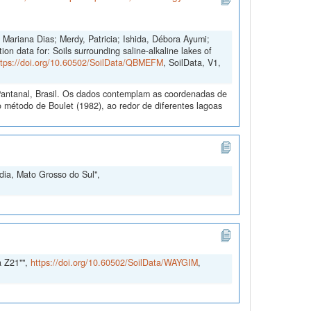
Mariana Dias; Merdy, Patricia; Ishida, Débora Ayumi;
on data for: Soils surrounding saline-alkaline lakes of
ttps://doi.org/10.60502/SoilData/QBMEFM
, SoilData, V1,
Pantanal, Brasil. Os dados contemplam as coordenadas de
método de Boulet (1982), ao redor de diferentes lagoas
ia, Mato Grosso do Sul",
a Z21"",
https://doi.org/10.60502/SoilData/WAYGIM
,