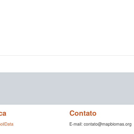
ca
Contato
SoilData
E-mail: contato@mapbiomas.org