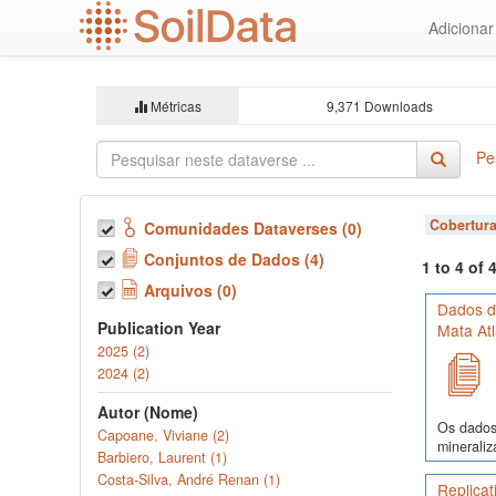
Ir
Adiciona
para
o
conteúdo
principal
Métricas
9,371 Downloads
Pe
Cobertura
Comunidades Dataverses (0)
Conjuntos de Dados (4)
1 to 4 of
Arquivos (0)
Dados d
Publication Year
Mata Atl
2025 (2)
2024 (2)
Autor (Nome)
Os dados 
Capoane, Viviane (2)
mineraliz
Barbiero, Laurent (1)
Costa-Silva, André Renan (1)
Replicat