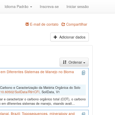
Idioma Padrão
Inscreva-se
Iniciar sessão
E-mail de contato
Compartilhar
Adicionar dados
Ordenar
 em Diferentes Sistemas de Manejo no Bioma
 Carbono e Caracterização da Matéria Orgânica do Solo
rg/10.60502/SoilData/R91CFI
, SoilData, V1
r e caracterizar o carbono orgânico total (COT), o carbono
 em diferentes sistemas de manejo, visando avali...
antanal, Brazil: Toposequences, mineralogy and