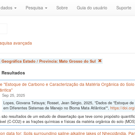
r dados
Pesquisa
Sobre
Guia do usuário
Suporte
squisa avançada
 Geográfica Estado / Província:
Mato Grosso do Sul
 4 Resultados
e "Estoque de Carbono e Caracterização da Matéria Orgânica do Solo
ântica"
Sep 25, 2025
Lopes, Giovana Tetsuya; Rosset, Jean Sérgio, 2025, "Dados de "Estoque de
em Diferentes Sistemas de Manejo no Bioma Mata Atlântica"",
https://doi.o
são resultados de um estudo de dissertação que teve como propósito quantifica
ável (C-CO2) e as frações químicas e físicas da matéria orgânica do solo (MOS)
ion data for: Soils surrounding saline-alkaline lakes of Nhecolândia, P