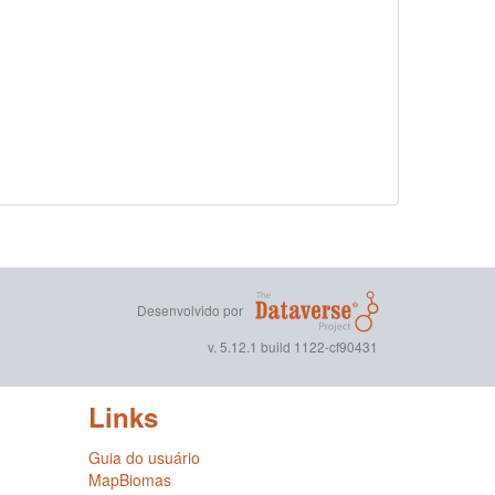
Desenvolvido por
v. 5.12.1 build 1122-cf90431
Links
Guia do usuário
MapBiomas