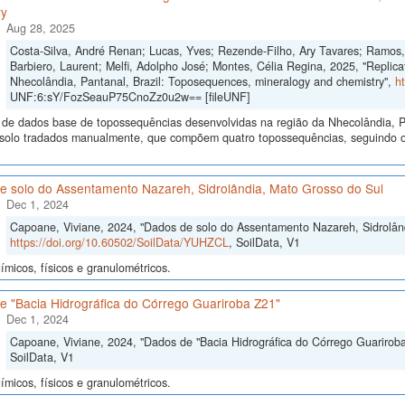
ry
Aug 28, 2025
Costa-Silva, André Renan; Lucas, Yves; Rezende-Filho, Ary Tavares; Ramos, 
Barbiero, Laurent; Melfi, Adolpho José; Montes, Célia Regina, 2025, "Replicati
Nhecolândia, Pantanal, Brazil: Toposequences, mineralogy and chemistry",
h
UNF:6:sY/FozSeauP75CnoZz0u2w== [fileUNF]
 de dados base de topossequências desenvolvidas na região da Nhecolândia, 
e solo tradados manualmente, que compõem quatro topossequências, seguindo o 
e solo do Assentamento Nazareh, Sidrolândia, Mato Grosso do Sul
Dec 1, 2024
Capoane, Viviane, 2024, "Dados de solo do Assentamento Nazareh, Sidrolând
https://doi.org/10.60502/SoilData/YUHZCL
, SoilData, V1
micos, físicos e granulométricos.
e "Bacia Hidrográfica do Córrego Guariroba Z21"
Dec 1, 2024
Capoane, Viviane, 2024, "Dados de "Bacia Hidrográfica do Córrego Guarirob
SoilData, V1
micos, físicos e granulométricos.