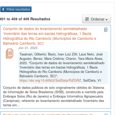
Filtrar resultados
401 to 409 of 409 Resultados
Ordenar
Conjunto de dados do levantamento semidetalhado
'Inventário das terras em bacias hidrográficas, 1 Bacia
Hidrográfica do Rio Camboriú (Municípios de Camboriú e
Balneário Camboriú, SC)'
Jun 21, 2023
Tassinari, Gilberto; Bacic, Ivan Luiz Zilli; Laus Neto, José
Augusto; Benez, Mara Cristina; Chanin, Yara Maria Alves,
2023, "Conjunto de dados do levantamento semidetalhado
'Inventário das terras em bacias hidrográficas, 1 Bacia
Hidrográfica do Rio Camboriú (Municípios de Camboriú e
Balneário Camboriú, SC)'",
https://doi.org/10.60502/SoilData/PJZGRZ
, SoilData, V1
Conjunto de dados públicos do solo originalmente obtidos do Sistema
de Informação de Solos Brasileiros (SISB), construído e mantido pela
Embrapa Solos (Rio de Janeiro) e Embrapa Informática Agropecuária
(Campinas), referente ao levantamento semidetalhado 'Inventário das
terras em...