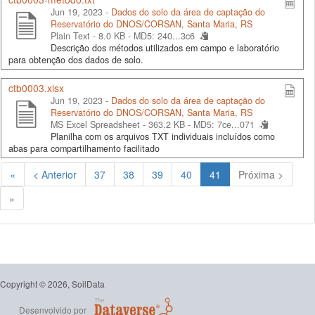
Jun 19, 2023 -
Dados do solo da área de captação do
Reservatório do DNOS/CORSAN, Santa Maria, RS
Plain Text - 8.0 KB -
MD5: 240...3c6
Descrição dos métodos utilizados em campo e laboratório
para obtenção dos dados de solo.
ctb0003.xlsx
Jun 19, 2023 -
Dados do solo da área de captação do
Reservatório do DNOS/CORSAN, Santa Maria, RS
MS Excel Spreadsheet - 363.2 KB -
MD5: 7ce...071
Planilha com os arquivos TXT individuais incluídos como
abas para compartilhamento facilitado
(Atual)
«
< Anterior
37
38
39
40
41
Próxima >
»
Copyright © 2026, SoilData
Desenvolvido por