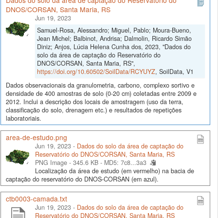
Dados do solo da área de captação do Reservatório do
DNOS/CORSAN, Santa Maria, RS
Jun 19, 2023
Samuel-Rosa, Alessandro; Miguel, Pablo; Moura-Bueno,
Jean Michel; Balbinot, Andrisa; Dalmolin, Ricardo Simão
Diniz; Anjos, Lúcia Helena Cunha dos, 2023, "Dados do
solo da área de captação do Reservatório do
DNOS/CORSAN, Santa Maria, RS",
https://doi.org/10.60502/SoilData/RCYUYZ
, SoilData, V1
Dados observacionais da granulometria, carbono, complexo sortivo e
densidade de 400 amostras de solo (0-20 cm) coletadas entre 2009 e
2012. Inclui a descrição dos locais de amostragem (uso da terra,
classificação do solo, drenagem etc.) e resultados de repetições
laboratoriais.
area-de-estudo.png
Jun 19, 2023 -
Dados do solo da área de captação do
Reservatório do DNOS/CORSAN, Santa Maria, RS
PNG Image - 345.6 KB -
MD5: 7c8...3a3
Localização da área de estudo (em vermelho) na bacia de
captação do reservatório do DNOS-CORSAN (em azul).
ctb0003-camada.txt
Jun 19, 2023 -
Dados do solo da área de captação do
Reservatório do DNOS/CORSAN, Santa Maria, RS