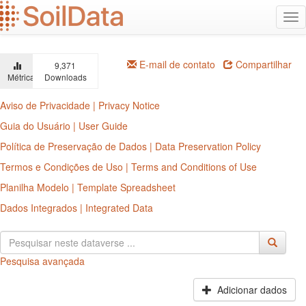
Ir
Alt
para
na
o
conteúdo
principal
E-mail de contato
Compartilhar
9,371
Métricas
Downloads
Aviso de Privacidade | Privacy Notice
Guia do Usuário | User Guide
Política de Preservação de Dados | Data Preservation Policy
Termos e Condições de Uso | Terms and Conditions of Use
Planilha Modelo | Template Spreadsheet
Dados Integrados | Integrated Data
Pesquisa avançada
Adicionar dados