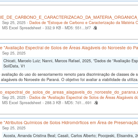
E_DE_CARBONO_E_CARACTERIZACAO_DA_MATERIA_ORGANICA_
Sep 25, 2025 -
Dados de "Estoque de Carbono e Caracterização da Matéria O
MS Excel Spreadsheet - 332.9 KB -
MD5: 551...bf7
e "Avaliação Espectral de Solos de Áreas Alagáveis do Noroeste do P
Sep 25, 2025
Chicati, Marcelo Luiz; Nanni, Marcos Rafael, 2025, "Dados de "Avaliação Es
SoilData, V1
avaliação do uso do sensoriamento remoto para discriminação de classes de solo
alagáveis do Noroeste do Paraná. O objetivo foi avaliar a viabilidade da utiliza.
ao_espectral_de_solos_de_areas_alagaveis_do_noroeste_do_parana.x
Sep 25, 2025 -
Dados de "Avaliação Espectral de Solos de Áreas Alagáveis d
MS Excel Spreadsheet - 288.3 KB -
MD5: 7d1...691
e "Atributos Químicos de Solos Hidromórficos em Área de Preservaç
Sep 25, 2025
Acosta, Amanda Cristina Beal; Casali, Carlos Alberto; Pocojeski, Elisandra