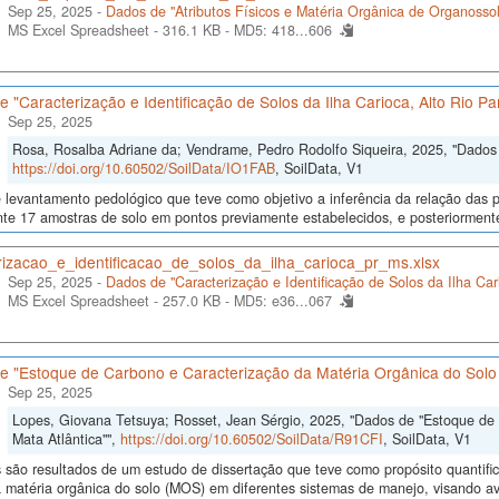
Sep 25, 2025 -
Dados de "Atributos Físicos e Matéria Orgânica de Organossol
MS Excel Spreadsheet - 316.1 KB -
MD5: 418...606
 "Caracterização e Identificação de Solos da Ilha Carioca, Alto Rio P
Sep 25, 2025
Rosa, Rosalba Adriane da; Vendrame, Pedro Rodolfo Siqueira, 2025, "Dados d
https://doi.org/10.60502/SoilData/IO1FAB
, SoilData, V1
levantamento pedológico que teve como objetivo a inferência da relação das p
nte 17 amostras de solo em pontos previamente estabelecidos, e posteriormente 
rizacao_e_identificacao_de_solos_da_ilha_carioca_pr_ms.xlsx
Sep 25, 2025 -
Dados de "Caracterização e Identificação de Solos da Ilha Ca
MS Excel Spreadsheet - 257.0 KB -
MD5: e36...067
e "Estoque de Carbono e Caracterização da Matéria Orgânica do Solo
Sep 25, 2025
Lopes, Giovana Tetsuya; Rosset, Jean Sérgio, 2025, "Dados de "Estoque de
Mata Atlântica"",
https://doi.org/10.60502/SoilData/R91CFI
, SoilData, V1
são resultados de um estudo de dissertação que teve como propósito quantifica
a matéria orgânica do solo (MOS) em diferentes sistemas de manejo, visando ava