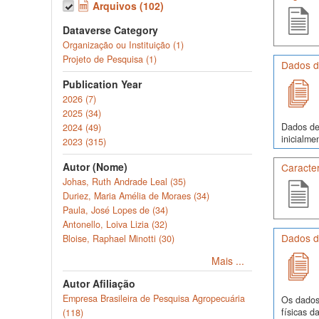
Arquivos (102)
Dataverse Category
Organização ou Instituição (1)
Projeto de Pesquisa (1)
Dados de
Publication Year
2026 (7)
2025 (34)
Dados de 
2024 (49)
inicialme
2023 (315)
Autor (Nome)
Caracte
Johas, Ruth Andrade Leal (35)
Duriez, Maria Amélia de Moraes (34)
Paula, José Lopes de (34)
Antonello, Loiva Lizia (32)
Dados d
Bloise, Raphael Minotti (30)
Mais ...
Autor Afiliação
Empresa Brasileira de Pesquisa Agropecuária
Os dados 
físicas d
(118)