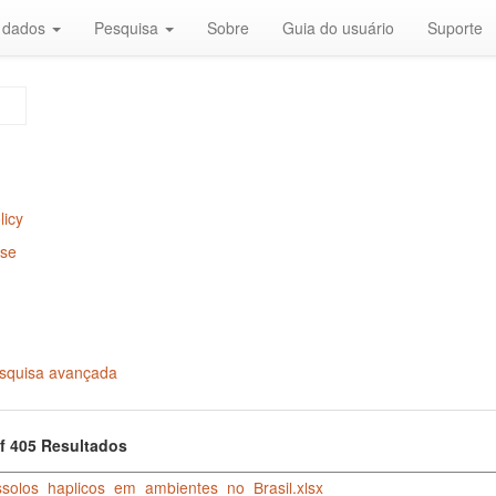
r dados
Pesquisa
Sobre
Guia do usuário
Suporte
licy
Use
squisa avançada
of 405 Resultados
solos_haplicos_em_ambientes_no_Brasil.xlsx