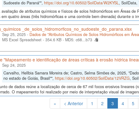
Sudoeste do Paraná"",
https://doi.org/10.60502/SoilData/W2KYSL
, SoilData,
 avaliação de atributos químicos e físicos de solos hidromórficos em Áreas 
 em quatro áreas (três hidromórficas e uma controle bem drenada) durante o in
os_quimicos _de_solos_hidromorficos_no_sudoeste_do_parana.xlsx
Sep 25, 2025 -
Dados de "Atributos Químicos de Solos Hidromórficos em Áre
MS Excel Spreadsheet - 354.6 KB -
MD5: c68...b73
 "Mapeamento e identificação de áreas críticas à erosão hídrica line
Sep 24, 2025
Carvalho, Hellbia Samara Moreira de; Castro, Selma Simões de, 2025, "Dados
no estado de Goiás, Brasil"",
https://doi.org/10.60502/SoilData/12VRZG
, Soi
unto de dados reúne a localização de cerca de 67 mil focos erosivos lineares (
rado. O mapeamento foi realizado por meio de interpretação visual de imagens
(Atual)
«
< Anterior
1
2
3
4
5