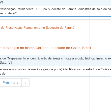
 V1
de Preservação Permanente (APP) no Sudoeste do Paraná. Amostras de solo da 
verno de 201...
a de Preservação Permanente no Sudoeste do Paraná"
ar: o exemplo do bioma Cerrado no estado de Goiás, Brasil"
 de "Mapeamento e identificação de áreas críticas à erosão hídrica linear: o 
lData, V1
ravinas e voçorocas de médio e grande porte) identificados no estado de Goiás e
 de...
Próxima >
»