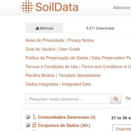
Ir
Adiciona
para
o
conteúdo
principal
Métricas
9,371 Downloads
Aviso de Privacidade | Privacy Notice
Guia do Usuário | User Guide
Política de Preservação de Dados | Data Preservation Po
Termos e Condições de Uso | Terms and Conditions of 
Planilha Modelo | Template Spreadsheet
Dados Integrados | Integrated Data
Pe
Comunidades Dataverses (2)
21 to 30 
Conjuntos de Dados (301)
Organos