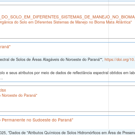
DO_SOLO_EM_DIFERENTES_SISTEMAS_DE_MANEJO_NO_BIOMA_M
rgânica do Solo em Diferentes Sistemas de Manejo no Bioma Mata Atlântica"
araná"
pectral de Solos de Áreas Alagáveis do Noroeste do Paraná"",
https://doi.org/1
 e seus atributos por meio de dados de reflectância espectral obtidos em labor
..
lsx
o Noroeste do Paraná"
ão Permanente no Sudoeste do Paraná"
, 2025, "Dados de "Atributos Químicos de Solos Hidromórficos em Área de Prese