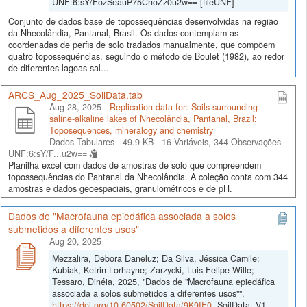
UNF:6:sY/FozSeauP75CnoZz0u2w== [fileUNF]
Conjunto de dados base de topossequências desenvolvidas na região
da Nhecolândia, Pantanal, Brasil. Os dados contemplam as
coordenadas de perfis de solo tradados manualmente, que compõem
quatro topossequências, seguindo o método de Boulet (1982), ao redor
de diferentes lagoas sal...
ARCS_Aug_2025_SoilData.tab
Aug 28, 2025 -
Replication data for: Soils surrounding
saline-alkaline lakes of Nhecolândia, Pantanal, Brazil:
Toposequences, mineralogy and chemistry
Dados Tabulares - 49.9 KB
- 16 Variáveis, 344 Observações -
UNF:6:sY/F...u2w==
Planilha excel com dados de amostras de solo que compreendem
topossequências do Pantanal da Nhecolândia. A coleção conta com 344
amostras e dados geoespaciais, granulométricos e de pH.
Dados de "Macrofauna epiedáfica associada a solos
submetidos a diferentes usos"
Aug 20, 2025
Mezzalira, Debora Daneluz; Da Silva, Jéssica Camile;
Kubiak, Ketrin Lorhayne; Zarzycki, Luis Felipe Wille;
Tessaro, Dinéia, 2025, "Dados de "Macrofauna epiedáfica
associada a solos submetidos a diferentes usos"",
https://doi.org/10.60502/SoilData/9K9IF0
, SoilData, V1,