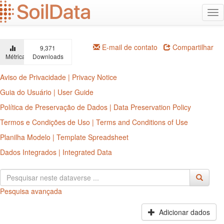
Ir
Alt
para
na
o
conteúdo
principal
E-mail de contato
Compartilhar
9,371
Métricas
Downloads
Aviso de Privacidade | Privacy Notice
Guia do Usuário | User Guide
Política de Preservação de Dados | Data Preservation Policy
Termos e Condições de Uso | Terms and Conditions of Use
Planilha Modelo | Template Spreadsheet
Dados Integrados | Integrated Data
Pesquisa avançada
Adicionar dados