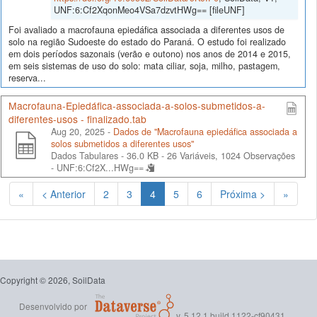
UNF:6:Cf2XqonMeo4VSa7dzvtHWg== [fileUNF]
Foi avaliado a macrofauna epiedáfica associada a diferentes usos de
solo na região Sudoeste do estado do Paraná. O estudo foi realizado
em dois períodos sazonais (verão e outono) nos anos de 2014 e 2015,
em seis sistemas de uso do solo: mata ciliar, soja, milho, pastagem,
reserva...
Macrofauna-Epiedáfica-associada-a-solos-submetidos-a-
diferentes-usos - finalizado.tab
Aug 20, 2025 -
Dados de "Macrofauna epiedáfica associada a
solos submetidos a diferentes usos"
Dados Tabulares - 36.0 KB
- 26 Variáveis, 1024 Observações
-
UNF:6:Cf2X...HWg==
(Atual)
«
< Anterior
2
3
4
5
6
Próxima >
»
Copyright © 2026, SoilData
Desenvolvido por
v. 5.12.1 build 1122-cf90431