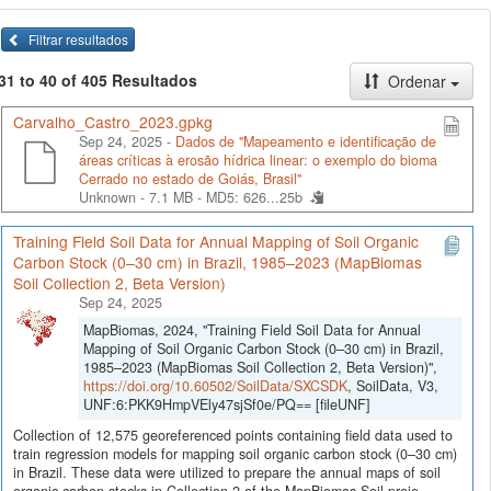
Filtrar resultados
31 to 40 of 405 Resultados
Ordenar
Carvalho_Castro_2023.gpkg
Sep 24, 2025 -
Dados de "Mapeamento e identificação de
áreas críticas à erosão hídrica linear: o exemplo do bioma
Cerrado no estado de Goiás, Brasil"
Unknown - 7.1 MB -
MD5: 626...25b
Training Field Soil Data for Annual Mapping of Soil Organic
Carbon Stock (0–30 cm) in Brazil, 1985–2023 (MapBiomas
Soil Collection 2, Beta Version)
Sep 24, 2025
MapBiomas, 2024, "Training Field Soil Data for Annual
Mapping of Soil Organic Carbon Stock (0–30 cm) in Brazil,
1985–2023 (MapBiomas Soil Collection 2, Beta Version)",
https://doi.org/10.60502/SoilData/SXCSDK
, SoilData, V3,
UNF:6:PKK9HmpVEly47sjSf0e/PQ== [fileUNF]
Collection of 12,575 georeferenced points containing field data used to
train regression models for mapping soil organic carbon stock (0–30 cm)
in Brazil. These data were utilized to prepare the annual maps of soil
organic carbon stocks in Collection 2 of the MapBiomas Soil proje...