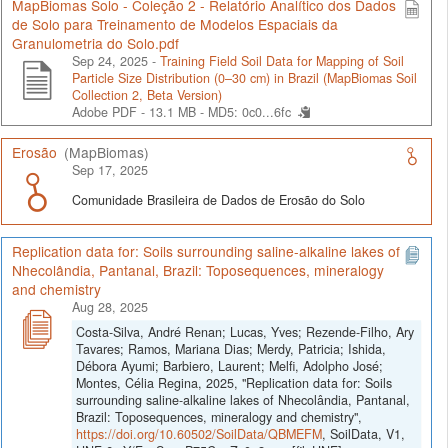
MapBiomas Solo - Coleção 2 - Relatório Analítico dos Dados
de Solo para Treinamento de Modelos Espaciais da
Granulometria do Solo.pdf
Sep 24, 2025 -
Training Field Soil Data for Mapping of Soil
Particle Size Distribution (0–30 cm) in Brazil (MapBiomas Soil
Collection 2, Beta Version)
Adobe PDF - 13.1 MB -
MD5: 0c0...6fc
Erosão
(MapBiomas)
Sep 17, 2025
Comunidade Brasileira de Dados de Erosão do Solo
Replication data for: Soils surrounding saline-alkaline lakes of
Nhecolândia, Pantanal, Brazil: Toposequences, mineralogy
and chemistry
Aug 28, 2025
Costa-Silva, André Renan; Lucas, Yves; Rezende-Filho, Ary
Tavares; Ramos, Mariana Dias; Merdy, Patricia; Ishida,
Débora Ayumi; Barbiero, Laurent; Melfi, Adolpho José;
Montes, Célia Regina, 2025, "Replication data for: Soils
surrounding saline-alkaline lakes of Nhecolândia, Pantanal,
Brazil: Toposequences, mineralogy and chemistry",
https://doi.org/10.60502/SoilData/QBMEFM
, SoilData, V1,