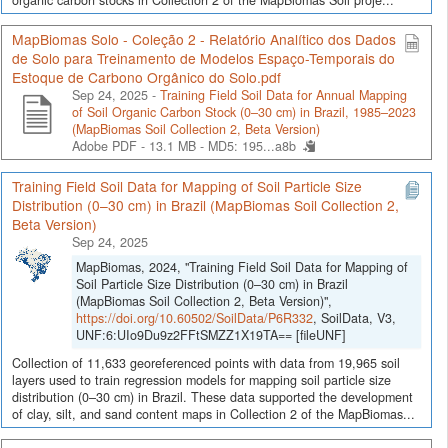
MapBiomas Solo - Coleção 2 - Relatório Analítico dos Dados
de Solo para Treinamento de Modelos Espaço-Temporais do
Estoque de Carbono Orgânico do Solo.pdf
Sep 24, 2025 -
Training Field Soil Data for Annual Mapping
of Soil Organic Carbon Stock (0–30 cm) in Brazil, 1985–2023
(MapBiomas Soil Collection 2, Beta Version)
Adobe PDF - 13.1 MB -
MD5: 195...a8b
Training Field Soil Data for Mapping of Soil Particle Size
Distribution (0–30 cm) in Brazil (MapBiomas Soil Collection 2,
Beta Version)
Sep 24, 2025
MapBiomas, 2024, "Training Field Soil Data for Mapping of
Soil Particle Size Distribution (0–30 cm) in Brazil
(MapBiomas Soil Collection 2, Beta Version)",
https://doi.org/10.60502/SoilData/P6R332
, SoilData, V3,
UNF:6:UIo9Du9z2FFtSMZZ1X19TA== [fileUNF]
Collection of 11,633 georeferenced points with data from 19,965 soil
layers used to train regression models for mapping soil particle size
distribution (0–30 cm) in Brazil. These data supported the development
of clay, silt, and sand content maps in Collection 2 of the MapBiomas...