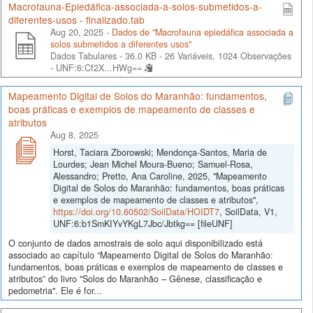
Macrofauna-Epiedáfica-associada-a-solos-submetidos-a-
diferentes-usos - finalizado.tab
Aug 20, 2025 -
Dados de "Macrofauna epiedáfica associada a
solos submetidos a diferentes usos"
Dados Tabulares - 36.0 KB
- 26 Variáveis, 1024 Observações
-
UNF:6:Cf2X...HWg==
Mapeamento Digital de Solos do Maranhão: fundamentos,
boas práticas e exemplos de mapeamento de classes e
atributos
Aug 8, 2025
Horst, Taciara Zborowski; Mendonça-Santos, Maria de
Lourdes; Jean Michel Moura-Bueno; Samuel-Rosa,
Alessandro; Pretto, Ana Caroline, 2025, "Mapeamento
Digital de Solos do Maranhão: fundamentos, boas práticas
e exemplos de mapeamento de classes e atributos",
https://doi.org/10.60502/SoilData/HOIDT7
, SoilData, V1,
UNF:6:b1SmKIYvYKgL7Jbc/Jbtkg== [fileUNF]
O conjunto de dados amostrais de solo aqui disponibilizado está
associado ao capítulo “Mapeamento Digital de Solos do Maranhão:
fundamentos, boas práticas e exemplos de mapeamento de classes e
atributos” do livro "Solos do Maranhão – Gênese, classificação e
pedometria". Ele é for...