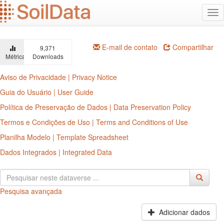
Ir
Alt
para
na
o
conteúdo
principal
E-mail de contato
Compartilhar
9,371
Métricas
Downloads
Aviso de Privacidade | Privacy Notice
Guia do Usuário | User Guide
Política de Preservação de Dados | Data Preservation Policy
Termos e Condições de Uso | Terms and Conditions of Use
Planilha Modelo | Template Spreadsheet
Dados Integrados | Integrated Data
Pesquisa avançada
Adicionar dados