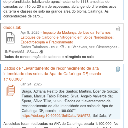
de profundidade, totalizando aproximadamente 1118 amostras de
camadas com 10 ou 20 cm de espessura, abrangendo diferentes usos
da terra e classes de solo na grande área do bioma Caatinga. As
concentrações de carb...
dados.tab
Apr 8, 2025 -
Impacto da Mudança de Uso da Terra nos
Estoques de Carbono e Nitrogênio em Solos Nordestinos:
Espectroscopia e Fracionamento
Dados Tabulares - 89.8 KB
- 10 Variáveis, 922 Observações -
UNF:6:c68M...SSw==
Dados de concentração de carbono e nitrogênio no solo
Dados de "Levantamento de reconhecimento de alta
intensidade dos solos da Apa de Cafuringa-DF, escala
1:100.000"
Jan 24, 2025
Braga, Adriana Reatto dos Santos; Martins, Éder de Souza;
Farias, Marcus Fábio Ribeiro; Silva, Angelo Valverde da;
Spera, Sílvio Túlio, 2025, "Dados de "Levantamento de
reconhecimento de alta intensidade dos solos da Apa de
Cafuringa-DF, escala 1:100.000"",
https://doi.org/10.60502/SoilData/NGA572
, SoilData, V1
As coletas foram realizadas na APA de Cafuringa escala 1:100.000. No