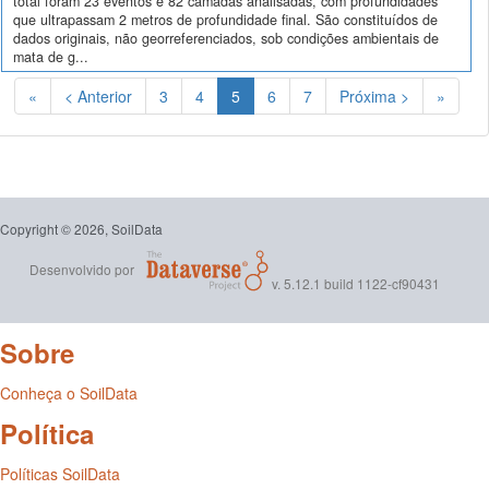
total foram 23 eventos e 82 camadas analisadas, com profundidades
que ultrapassam 2 metros de profundidade final. São constituídos de
dados originais, não georreferenciados, sob condições ambientais de
mata de g...
(Atual)
«
< Anterior
3
4
5
6
7
Próxima >
»
Copyright © 2026, SoilData
Desenvolvido por
v. 5.12.1 build 1122-cf90431
Sobre
Conheça o SoilData
Política
Políticas SoilData