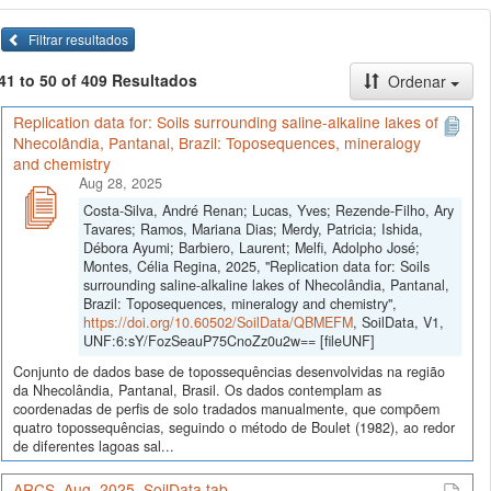
Filtrar resultados
41 to 50 of 409 Resultados
Ordenar
Replication data for: Soils surrounding saline-alkaline lakes of
Nhecolândia, Pantanal, Brazil: Toposequences, mineralogy
and chemistry
Aug 28, 2025
Costa-Silva, André Renan; Lucas, Yves; Rezende-Filho, Ary
Tavares; Ramos, Mariana Dias; Merdy, Patricia; Ishida,
Débora Ayumi; Barbiero, Laurent; Melfi, Adolpho José;
Montes, Célia Regina, 2025, "Replication data for: Soils
surrounding saline-alkaline lakes of Nhecolândia, Pantanal,
Brazil: Toposequences, mineralogy and chemistry",
https://doi.org/10.60502/SoilData/QBMEFM
, SoilData, V1,
UNF:6:sY/FozSeauP75CnoZz0u2w== [fileUNF]
Conjunto de dados base de topossequências desenvolvidas na região
da Nhecolândia, Pantanal, Brasil. Os dados contemplam as
coordenadas de perfis de solo tradados manualmente, que compõem
quatro topossequências, seguindo o método de Boulet (1982), ao redor
de diferentes lagoas sal...
ARCS_Aug_2025_SoilData.tab