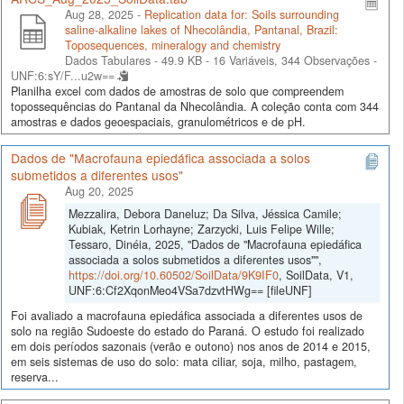
Aug 28, 2025 -
Replication data for: Soils surrounding
saline-alkaline lakes of Nhecolândia, Pantanal, Brazil:
Toposequences, mineralogy and chemistry
Dados Tabulares - 49.9 KB
- 16 Variáveis, 344 Observações -
UNF:6:sY/F...u2w==
Planilha excel com dados de amostras de solo que compreendem
topossequências do Pantanal da Nhecolândia. A coleção conta com 344
amostras e dados geoespaciais, granulométricos e de pH.
Dados de "Macrofauna epiedáfica associada a solos
submetidos a diferentes usos"
Aug 20, 2025
Mezzalira, Debora Daneluz; Da Silva, Jéssica Camile;
Kubiak, Ketrin Lorhayne; Zarzycki, Luis Felipe Wille;
Tessaro, Dinéia, 2025, "Dados de "Macrofauna epiedáfica
associada a solos submetidos a diferentes usos"",
https://doi.org/10.60502/SoilData/9K9IF0
, SoilData, V1,
UNF:6:Cf2XqonMeo4VSa7dzvtHWg== [fileUNF]
Foi avaliado a macrofauna epiedáfica associada a diferentes usos de
solo na região Sudoeste do estado do Paraná. O estudo foi realizado
em dois períodos sazonais (verão e outono) nos anos de 2014 e 2015,
em seis sistemas de uso do solo: mata ciliar, soja, milho, pastagem,
reserva...