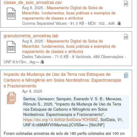
classe_de_solo_amostras.csv
Aug 8, 2025 -
Mapeamento Digital de Solos do
Maranhão: fundamentos, boas práticas e exemplos de
mapeamento de classes e atributos
Comma Separated Values - 81.0 KB -
MD5: 1b2...4d6
granulometria_amostras.tab
Aug 8, 2025 -
Mapeamento Digital de Solos do
Maranhão: fundamentos, boas práticas e exemplos de
mapeamento de classes e atributos
Dados Tabulares - 71.0 KB
- 8 Variáveis, 489 Observações -
UNF:6:b1Sm...tkg==
Impacto da Mudança de Uso da Terra nos Estoques de
Carbono e Nitrogênio em Solos Nordestinos: Espectroscopia
e Fracionamento
Apr 8, 2025
Santos, Uemeson; Sampaio, Everardo V. S. B.; Menezes,
Rômulo S., 2025, "Impacto da Mudança de Uso da Terra
nos Estoques de Carbono e Nitrogênio em Solos
Nordestinos: Espectroscopia e Fracionamento",
https://doi.org/10.60502/SoilData/YOHSMZ
, SoilData, V1,
UNF:6:c68MAYVIIMavtxeL2CVSSw== [fileUNF]
Foram coletadas amostras de solo de 180 perfis coletados até 100 cm