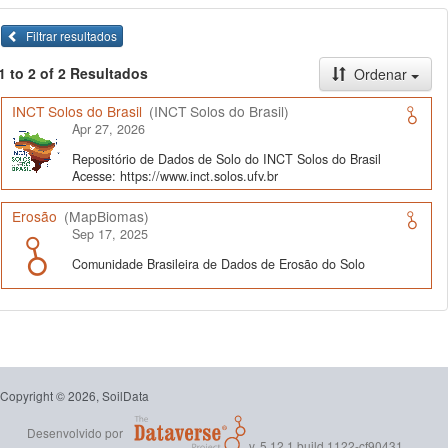
Filtrar resultados
1 to 2 of 2 Resultados
Ordenar
INCT Solos do Brasil
(INCT Solos do Brasil)
Apr 27, 2026
Repositório de Dados de Solo do INCT Solos do Brasil
Acesse: https://www.inct.solos.ufv.br
Erosão
(MapBiomas)
Sep 17, 2025
Comunidade Brasileira de Dados de Erosão do Solo
Copyright © 2026, SoilData
Desenvolvido por
v. 5.12.1 build 1122-cf90431