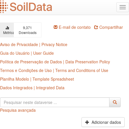
Ir
Alt
para
na
o
conteúdo
principal
E-mail de contato
Compartilhar
9,371
Métricas
Downloads
Aviso de Privacidade | Privacy Notice
Guia do Usuário | User Guide
Política de Preservação de Dados | Data Preservation Policy
Termos e Condições de Uso | Terms and Conditions of Use
Planilha Modelo | Template Spreadsheet
Dados Integrados | Integrated Data
Pesquisa avançada
Adicionar dados