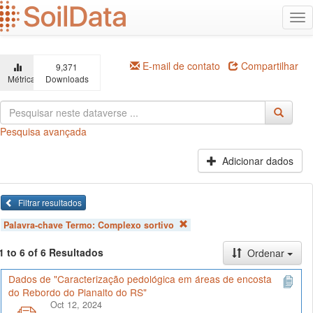
Ir
Alt
para
na
o
conteúdo
principal
E-mail de contato
Compartilhar
9,371
Métricas
Downloads
Pesquisa avançada
Adicionar dados
Filtrar resultados
Palavra-chave Termo:
Complexo sortivo
1 to 6 of 6 Resultados
Ordenar
Dados de "Caracterização pedológica em áreas de encosta
do Rebordo do Planalto do RS"
Oct 12, 2024