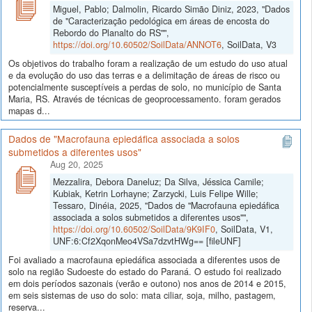
Miguel, Pablo; Dalmolin, Ricardo Simão Diniz, 2023, "Dados
de "Caracterização pedológica em áreas de encosta do
Rebordo do Planalto do RS"",
https://doi.org/10.60502/SoilData/ANNOT6
, SoilData, V3
Os objetivos do trabalho foram a realização de um estudo do uso atual
e da evolução do uso das terras e a delimitação de áreas de risco ou
potencialmente susceptíveis a perdas de solo, no município de Santa
Maria, RS. Através de técnicas de geoprocessamento. foram gerados
mapas d...
Dados de "Macrofauna epiedáfica associada a solos
submetidos a diferentes usos"
Aug 20, 2025
Mezzalira, Debora Daneluz; Da Silva, Jéssica Camile;
Kubiak, Ketrin Lorhayne; Zarzycki, Luis Felipe Wille;
Tessaro, Dinéia, 2025, "Dados de "Macrofauna epiedáfica
associada a solos submetidos a diferentes usos"",
https://doi.org/10.60502/SoilData/9K9IF0
, SoilData, V1,
UNF:6:Cf2XqonMeo4VSa7dzvtHWg== [fileUNF]
Foi avaliado a macrofauna epiedáfica associada a diferentes usos de
solo na região Sudoeste do estado do Paraná. O estudo foi realizado
em dois períodos sazonais (verão e outono) nos anos de 2014 e 2015,
em seis sistemas de uso do solo: mata ciliar, soja, milho, pastagem,
reserva...