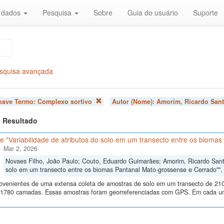
r dados
Pesquisa
Sobre
Guia do usuário
Suporte
squisa avançada
chave Termo:
Complexo sortivo
Autor (Nome):
Amorim, Ricardo Sant
 1 Resultado
 "Variabilidade de atributos do solo em um transecto entre os bioma
Mar 2, 2026
Novaes Filho, João Paulo; Couto, Eduardo Guimarães; Amorim, Ricardo Santos
solo em um transecto entre os biomas Pantanal Mato-grossense e Cerrado""
ovenientes de uma extensa coleta de amostras de solo em um transecto de 210
 1780 camadas. Essas amostras foram georreferenciadas com GPS. Em cada um