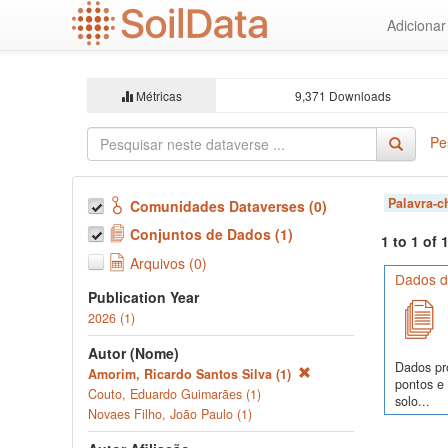
Ir
Adiciona
para
o
conteúdo
principal
Métricas
9,371 Downloads
Pe
Palavra-
Comunidades Dataverses (0)
Conjuntos de Dados (1)
1 to 1 of
Arquivos (0)
Dados de
Publication Year
2026 (1)
Autor (Nome)
Dados pr
Amorim, Ricardo Santos Silva (1)
pontos e
Couto, Eduardo Guimarães (1)
solo...
Novaes Filho, João Paulo (1)