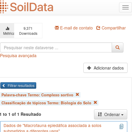
Ir
Alt
para
na
o
conteúdo
principal
E-mail de contato
Compartilhar
9,371
Métricas
Downloads
Pesquisa avançada
Adicionar dados
Filtrar resultados
Palavra-chave Termo:
Complexo sortivo
Classificação de tópicos Termo:
Biologia do Solo
1 to 1 of 1 Resultado
Ordenar
Dados de "Macrofauna epiedáfica associada a solos
submetidos a diferentes usos"