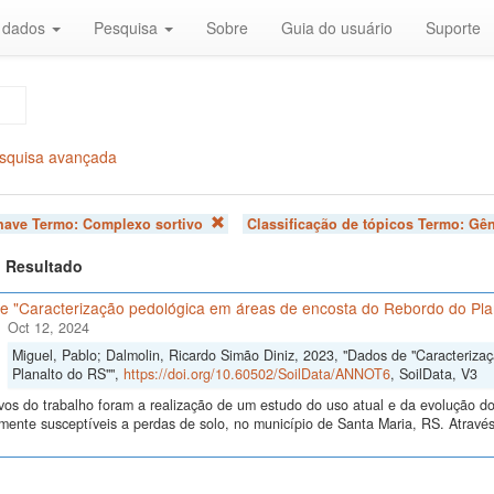
r dados
Pesquisa
Sobre
Guia do usuário
Suporte
squisa avançada
chave Termo:
Complexo sortivo
Classificação de tópicos Termo:
Gên
 1 Resultado
e "Caracterização pedológica em áreas de encosta do Rebordo do Pla
Oct 12, 2024
Miguel, Pablo; Dalmolin, Ricardo Simão Diniz, 2023, "Dados de "Caracteriz
Planalto do RS"",
https://doi.org/10.60502/SoilData/ANNOT6
, SoilData, V3
vos do trabalho foram a realização de um estudo do uso atual e da evolução do 
lmente susceptíveis a perdas de solo, no município de Santa Maria, RS. Atrav