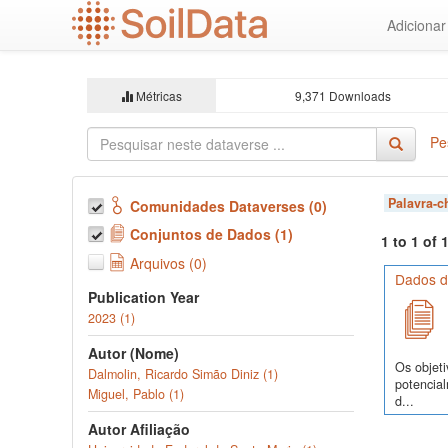
Ir
Adiciona
para
o
conteúdo
principal
Métricas
9,371 Downloads
Pe
Palavra-
Comunidades Dataverses (0)
Conjuntos de Dados (1)
1 to 1 of
Arquivos (0)
Dados d
Publication Year
2023 (1)
Autor (Nome)
Os objeti
Dalmolin, Ricardo Simão Diniz (1)
potencia
Miguel, Pablo (1)
d...
Autor Afiliação