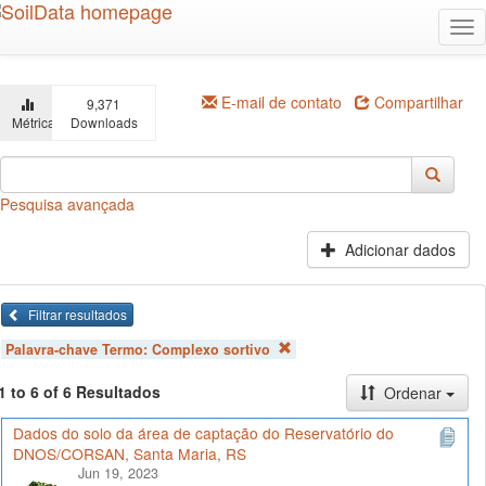
Ir
Alt
para
na
o
conteúdo
principal
E-mail de contato
Compartilhar
9,371
Métricas
Downloads
Pesquisa avançada
Adicionar dados
Filtrar resultados
Palavra-chave Termo:
Complexo sortivo
1 to 6 of 6 Resultados
Ordenar
Dados do solo da área de captação do Reservatório do
DNOS/CORSAN, Santa Maria, RS
Jun 19, 2023