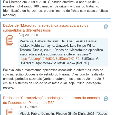
Rio Uberaba em 2009 e 2010. O estudo envolveu a abertura de 83
eventos, totalizando 166 camadas, de origem original do trabalho.
Identificação de horizontes, preenchimento de fichas com características
morfológ...
Dados de "Macrofauna epiedáfica associada a solos
submetidos a diferentes usos"
Aug 20, 2025
Mezzalira, Debora Daneluz; Da Silva, Jéssica Camile;
Kubiak, Ketrin Lorhayne; Zarzycki, Luis Felipe Wille;
Tessaro, Dinéia, 2025, "Dados de "Macrofauna epiedáfica
associada a solos submetidos a diferentes usos"",
https://doi.org/10.60502/SoilData/9K9IF0
, SoilData, V1,
UNF:6:Cf2XqonMeo4VSa7dzvtHWg== [fileUNF]
Foi avaliado a macrofauna epiedáfica associada a diferentes usos de
solo na região Sudoeste do estado do Paraná. O estudo foi realizado
em dois períodos sazonais (verão e outono) nos anos de 2014 e 2015,
em seis sistemas de uso do solo: mata ciliar, soja, milho, pastagem,
reserva...
Dados de "Caracterização pedológica em áreas de encosta
do Rebordo do Planalto do RS"
Oct 12, 2024
Miguel, Pablo; Dalmolin, Ricardo Simão Diniz, 2023, "Dados