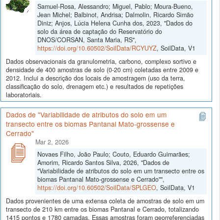
Samuel-Rosa, Alessandro; Miguel, Pablo; Moura-Bueno,
Jean Michel; Balbinot, Andrisa; Dalmolin, Ricardo Simão
Diniz; Anjos, Lúcia Helena Cunha dos, 2023, "Dados do
solo da área de captação do Reservatório do
DNOS/CORSAN, Santa Maria, RS",
https://doi.org/10.60502/SoilData/RCYUYZ
, SoilData, V1
Dados observacionais da granulometria, carbono, complexo sortivo e
densidade de 400 amostras de solo (0-20 cm) coletadas entre 2009 e
2012. Inclui a descrição dos locais de amostragem (uso da terra,
classificação do solo, drenagem etc.) e resultados de repetições
laboratoriais.
Dados de "Variabilidade de atributos do solo em um
transecto entre os biomas Pantanal Mato-grossense e
Cerrado"
Mar 2, 2026
Novaes Filho, João Paulo; Couto, Eduardo Guimarães;
Amorim, Ricardo Santos Silva, 2026, "Dados de
"Variabilidade de atributos do solo em um transecto entre os
biomas Pantanal Mato-grossense e Cerrado"",
https://doi.org/10.60502/SoilData/SPLGEO
, SoilData, V1
Dados provenientes de uma extensa coleta de amostras de solo em um
transecto de 210 km entre os biomas Pantanal e Cerrado, totalizando
1415 pontos e 1780 camadas. Essas amostras foram georreferenciadas