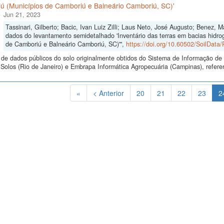
ú (Municípios de Camboriú e Balneário Camboriú, SC)'
Jun 21, 2023
Tassinari, Gilberto; Bacic, Ivan Luiz Zilli; Laus Neto, José Augusto; Benez, 
dados do levantamento semidetalhado 'Inventário das terras em bacias hidrog
de Camboriú e Balneário Camboriú, SC)'",
https://doi.org/10.60502/SoilDat
de dados públicos do solo originalmente obtidos do Sistema de Informação de S
olos (Rio de Janeiro) e Embrapa Informática Agropecuária (Campinas), referen
«
< Anterior
20
21
22
23
2