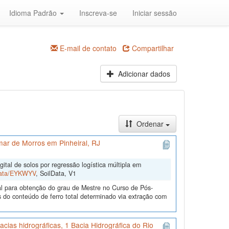
Idioma Padrão
Inscreva-se
Iniciar sessão
E-mail de contato
Compartilhar
Adicionar dados
Ordenar
mar de Morros em Pinheiral, RJ
tal de solos por regressão logística múltipla em
lData/EYKWYV
, SoilData, V1
al para obtenção do grau de Mestre no Curso de Pós-
 do conteúdo de ferro total determinado via extração com
cias hidrográficas, 1 Bacia Hidrográfica do Rio