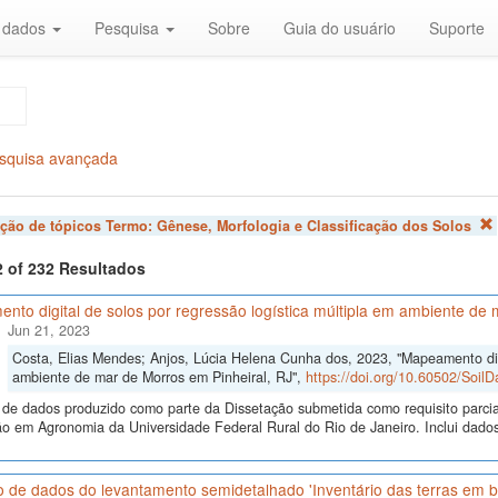
r dados
Pesquisa
Sobre
Guia do usuário
Suporte
squisa avançada
ação de tópicos Termo:
Gênese, Morfologia e Classificação dos Solos
2 of 232 Resultados
to digital de solos por regressão logística múltipla em ambiente de 
Jun 21, 2023
Costa, Elias Mendes; Anjos, Lúcia Helena Cunha dos, 2023, "Mapeamento digi
ambiente de mar de Morros em Pinheiral, RJ",
https://doi.org/10.60502/Soi
 de dados produzido como parte da Dissetação submetida como requisito parci
 em Agronomia da Universidade Federal Rural do Rio de Janeiro. Inclui dados
 de dados do levantamento semidetalhado 'Inventário das terras em ba