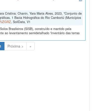
Mara Cristina; Chanin, Yara Maria Alves, 2023, "Conjunto de
ráficas, 1 Bacia Hidrográfica do Rio Camboriú (Municípios
a/PJZGRZ
, SoilData, V1
olos Brasileiros (SISB), construído e mantido pela
te ao levantamento semidetalhado 'Inventário das terras
(Atual)
4
Próxima >
»