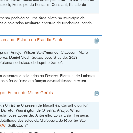
ase I), Município de Benjamin Constant, Estado do
amento pedológico uma área-piloto no município de
s e coletados mediante abertura de trincheiras, sendo
tama no Estado do Espírito Santo
ga da; Araújo, Wilson Sant'Anna de; Claessen, Marie
érez, Daniel Vidal; Souza, José Silva de, 2023,
retama no Estado do Espírito Santo",
o descritos e coletados na Reserva Florestal de Linhares,
olo foi definido em função davariabilidade e exten...
os, Estado de Minas Gerais
th Christine Claessen de Magalhẽs; Carvalho Júnior,
; Barreto, Washington de Oliveira; Araújo, Wilson
ula, José Lopes de; Antonello, Loiva Lizia; Fonseca,
etalhado dos solos da Microbacia do Ribeirão São
FKW
, SoilData, V1