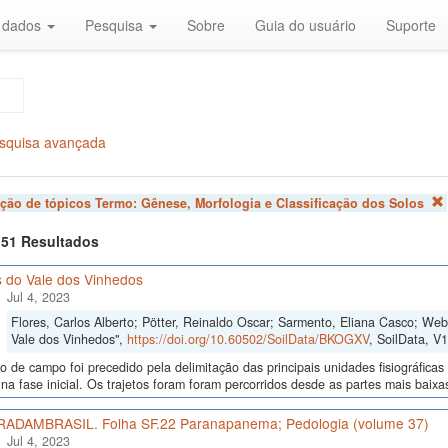
r dados
Pesquisa
Sobre
Guia do usuário
Suporte
squisa avançada
ação de tópicos Termo:
Gênese, Morfologia e Classificação dos Solos
f 51 Resultados
s do Vale dos Vinhedos
Jul 4, 2023
Flores, Carlos Alberto; Pötter, Reinaldo Oscar; Sarmento, Eliana Casco; Web
Vale dos Vinhedos",
https://doi.org/10.60502/SoilData/BKOGXV
, SoilData, V1
o de campo foi precedido pela delimitação das principais unidades fisiográfica
 na fase inicial. Os trajetos foram foram percorridos desde as partes mais baixa
 RADAMBRASIL. Folha SF.22 Paranapanema; Pedologia (volume 37)
Jul 4, 2023