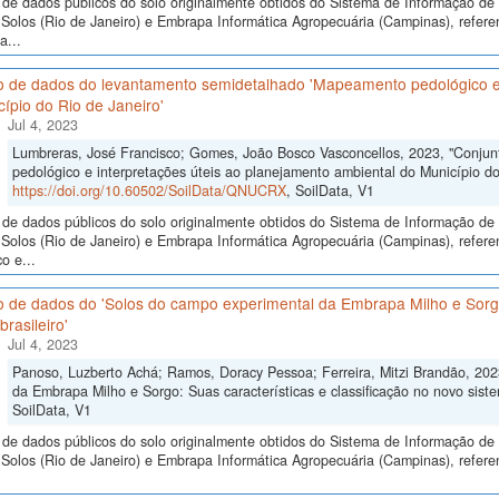
de dados públicos do solo originalmente obtidos do Sistema de Informação de S
Solos (Rio de Janeiro) e Embrapa Informática Agropecuária (Campinas), refer
a...
o de dados do levantamento semidetalhado 'Mapeamento pedológico e 
ípio do Rio de Janeiro'
Jul 4, 2023
Lumbreras, José Francisco; Gomes, João Bosco Vasconcellos, 2023, "Conju
pedológico e interpretações úteis ao planejamento ambiental do Município do 
https://doi.org/10.60502/SoilData/QNUCRX
, SoilData, V1
de dados públicos do solo originalmente obtidos do Sistema de Informação de S
Solos (Rio de Janeiro) e Embrapa Informática Agropecuária (Campinas), refer
o e...
 de dados do 'Solos do campo experimental da Embrapa Milho e Sorgo:
brasileiro'
Jul 4, 2023
Panoso, Luzberto Achá; Ramos, Doracy Pessoa; Ferreira, Mitzi Brandão, 202
da Embrapa Milho e Sorgo: Suas características e classificação no novo sistem
SoilData, V1
de dados públicos do solo originalmente obtidos do Sistema de Informação de S
Solos (Rio de Janeiro) e Embrapa Informática Agropecuária (Campinas), refer