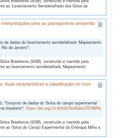
olos Brasileiros (SISB), construído e mantido pela
ente ao 'Levantamento Semidetalhado dos Solos da
interpretações úteis ao planejamento ambiental
nto de dados do levantamento semidetalhado 'Mapeamento
Rio de Janeiro'",
olos Brasileiros (SISB), construído e mantido pela
ente ao levantamento semidetalhado 'Mapeamento
 Suas características e classificação no novo
3, "Conjunto de dados do 'Solos do campo experimental
a brasileiro'",
https://doi.org/10.60502/SoilData/DTHNR9
,
olos Brasileiros (SISB), construído e mantido pela
ente ao 'Solos do Campo Experimental da Embrapa Milho e