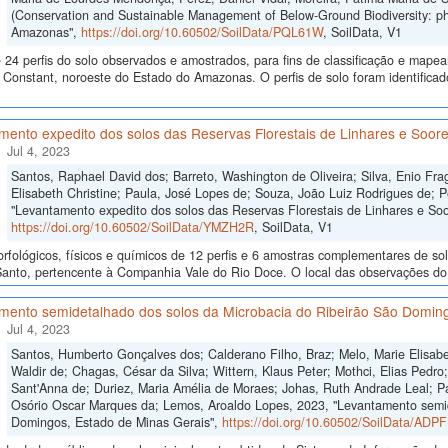
(Conservation and Sustainable Management of Below-Ground Biodiversity: ph
Amazonas",
https://doi.org/10.60502/SoilData/PQL61W
, SoilData, V1
24 perfis do solo observados e amostrados, para fins de classificação e mape
Constant, noroeste do Estado do Amazonas. O perfis de solo foram identificado
mento expedito dos solos das Reservas Florestais de Linhares e Soore
Jul 4, 2023
Santos, Raphael David dos; Barreto, Washington de Oliveira; Silva, Enio Fra
Elisabeth Christine; Paula, José Lopes de; Souza, João Luiz Rodrigues de; P
"Levantamento expedito dos solos das Reservas Florestais de Linhares e Soo
https://doi.org/10.60502/SoilData/YMZH2R
, SoilData, V1
fológicos, físicos e químicos de 12 perfis e 6 amostras complementares de sol
Santo, pertencente à Companhia Vale do Rio Doce. O local das observações do s
mento semidetalhado dos solos da Microbacia do Ribeirão São Doming
Jul 4, 2023
Santos, Humberto Gonçalves dos; Calderano Filho, Braz; Melo, Marie Elisabe
Waldir de; Chagas, César da Silva; Wittern, Klaus Peter; Mothci, Elias Pedro
Sant'Anna de; Duriez, Maria Amélia de Moraes; Johas, Ruth Andrade Leal; Pa
Osório Oscar Marques da; Lemos, Aroaldo Lopes, 2023, "Levantamento semid
Domingos, Estado de Minas Gerais",
https://doi.org/10.60502/SoilData/ADP