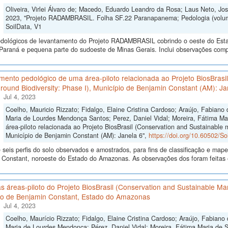
Oliveira, Virlei Álvaro de; Macedo, Eduardo Leandro da Rosa; Laus Neto, Jos
2023, "Projeto RADAMBRASIL. Folha SF.22 Paranapanema; Pedologia (volu
SoilData, V1
dológicos de levantamento do Projeto RADAMBRASIL cobrindo o oeste do Esta
Paraná e pequena parte do sudoeste de Minas Gerais. Inclui observações compil
mento pedológico de uma área-piloto relacionada ao Projeto BiosBras
ound Biodiversity: Phase I), Município de Benjamin Constant (AM): Ja
Jul 4, 2023
Coelho, Mauricio Rizzato; Fidalgo, Elaine Cristina Cardoso; Araújo, Fabiano 
Maria de Lourdes Mendonça Santos; Perez, Daniel Vidal; Moreira, Fátima M
área-piloto relacionada ao Projeto BiosBrasil (Conservation and Sustainable
Município de Benjamin Constant (AM): Janela 6",
https://doi.org/10.60502/S
seis perfis do solo observados e amostrados, para fins de classificação e ma
 Constant, noroeste do Estado do Amazonas. As observações dos foram feitas 
s áreas-piloto do Projeto BiosBrasil (Conservation and Sustainable M
io de Benjamin Constant, Estado do Amazonas
Jul 4, 2023
Coelho, Maurício Rizzato; Fidalgo, Elaine Cristina Cardoso; Araújo, Fabiano
Maria de Lourdes Mendonça; Pérez, Daniel Vidal; Moreira, Fátima Maria de So