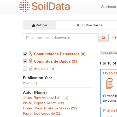
Ir
Adiciona
para
o
conteúdo
principal
Métricas
9,371 Downloads
Pe
Classific
Comunidades Dataverses (0)
Conjuntos de Dados (51)
1 to 10 o
Arquivos (0)
Os solo
Publication Year
2023 (51)
Autor (Nome)
O trabalh
Johas, Ruth Andrade Leal (23)
percorrer
Bloise, Raphael Minotti (22)
Duriez, Maria Amélia de Moraes (22)
Projeto
Paula, José Lopes de (22)