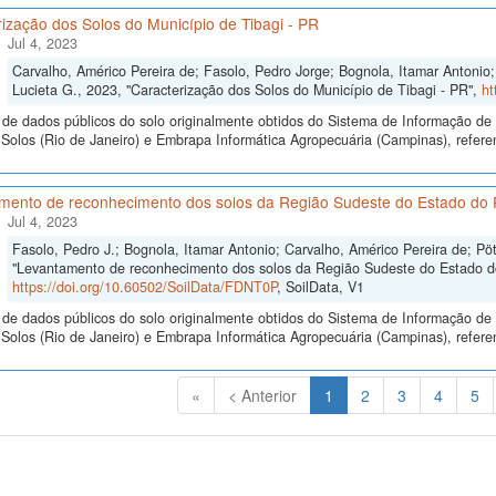
ização dos Solos do Município de Tibagi - PR
Jul 4, 2023
Carvalho, Américo Pereira de; Fasolo, Pedro Jorge; Bognola, Itamar Antonio; 
Lucieta G., 2023, "Caracterização dos Solos do Município de Tibagi - PR",
ht
de dados públicos do solo originalmente obtidos do Sistema de Informação de S
olos (Rio de Janeiro) e Embrapa Informática Agropecuária (Campinas), referen
mento de reconhecimento dos solos da Região Sudeste do Estado do P
Jul 4, 2023
Fasolo, Pedro J.; Bognola, Itamar Antonio; Carvalho, Américo Pereira de; Pöt
"Levantamento de reconhecimento dos solos da Região Sudeste do Estado do 
https://doi.org/10.60502/SoilData/FDNT0P
, SoilData, V1
de dados públicos do solo originalmente obtidos do Sistema de Informação de S
Solos (Rio de Janeiro) e Embrapa Informática Agropecuária (Campinas), refer
(Atual)
«
< Anterior
1
2
3
4
5