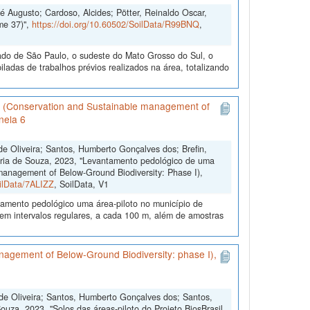
é Augusto; Cardoso, Alcides; Pötter, Reinaldo Oscar,
me 37)",
https://doi.org/10.60502/SoilData/R99BNQ
,
do de São Paulo, o sudeste do Mato Grosso do Sul, o
adas de trabalhos prévios realizados na área, totalizando
il (Conservation and Sustainable management of
nela 6
de Oliveira; Santos, Humberto Gonçalves dos; Brefin,
aria de Souza, 2023, "Levantamento pedológico de uma
 management of Below-Ground Biodiversity: Phase I),
oilData/7ALIZZ
, SoilData, V1
peamento pedológico uma área-piloto no município de
em intervalos regulares, a cada 100 m, além de amostras
anagement of Below-Ground Biodiversity: phase I),
 de Oliveira; Santos, Humberto Gonçalves dos; Santos,
uza, 2023, "Solos das áreas-piloto do Projeto BiosBrasil