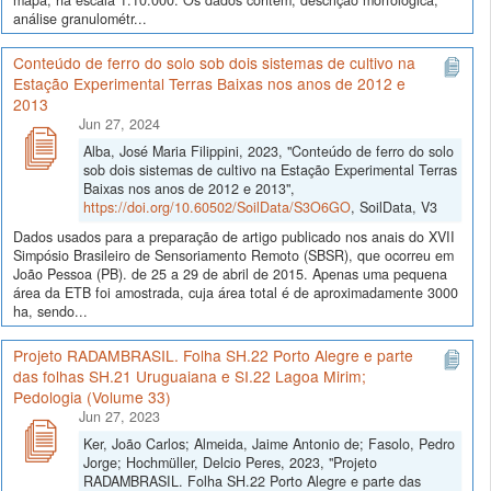
mapa, na escala 1:10.000. Os dados contêm, descrição morfológica,
análise granulométr...
Conteúdo de ferro do solo sob dois sistemas de cultivo na
Estação Experimental Terras Baixas nos anos de 2012 e
2013
Jun 27, 2024
Alba, José Maria Filippini, 2023, "Conteúdo de ferro do solo
sob dois sistemas de cultivo na Estação Experimental Terras
Baixas nos anos de 2012 e 2013",
https://doi.org/10.60502/SoilData/S3O6GO
, SoilData, V3
Dados usados para a preparação de artigo publicado nos anais do XVII
Simpósio Brasileiro de Sensoriamento Remoto (SBSR), que ocorreu em
João Pessoa (PB). de 25 a 29 de abril de 2015. Apenas uma pequena
área da ETB foi amostrada, cuja área total é de aproximadamente 3000
ha, sendo...
Projeto RADAMBRASIL. Folha SH.22 Porto Alegre e parte
das folhas SH.21 Uruguaiana e SI.22 Lagoa Mirim;
Pedologia (Volume 33)
Jun 27, 2023
Ker, João Carlos; Almeida, Jaime Antonio de; Fasolo, Pedro
Jorge; Hochmüller, Delcio Peres, 2023, "Projeto
RADAMBRASIL. Folha SH.22 Porto Alegre e parte das