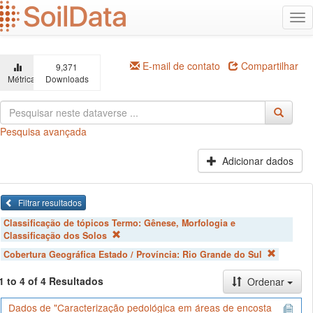
Ir
Alt
para
na
o
conteúdo
principal
E-mail de contato
Compartilhar
9,371
Métricas
Downloads
Pesquisa avançada
Adicionar dados
Filtrar resultados
Classificação de tópicos Termo:
Gênese, Morfologia e
Classificação dos Solos
Cobertura Geográfica Estado / Província:
Rio Grande do Sul
1 to 4 of 4 Resultados
Ordenar
Dados de "Caracterização pedológica em áreas de encosta