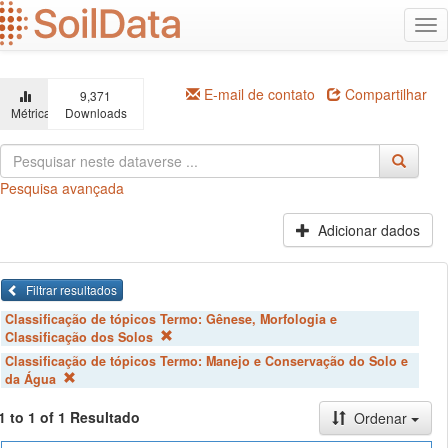
Ir
Alt
para
na
o
conteúdo
principal
E-mail de contato
Compartilhar
9,371
Métricas
Downloads
Pesquisa avançada
Adicionar dados
Filtrar resultados
Classificação de tópicos Termo:
Gênese, Morfologia e
Classificação dos Solos
Classificação de tópicos Termo:
Manejo e Conservação do Solo e
da Água
1 to 1 of 1 Resultado
Ordenar