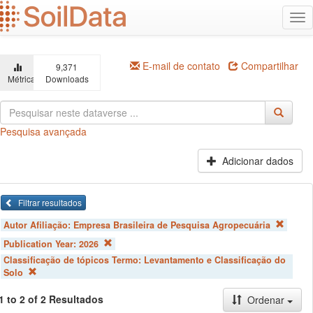
Ir
Alt
para
na
o
conteúdo
principal
E-mail de contato
Compartilhar
9,371
Métricas
Downloads
Pesquisa avançada
Adicionar dados
Filtrar resultados
Autor Afiliação:
Empresa Brasileira de Pesquisa Agropecuária
Publication Year:
2026
Classificação de tópicos Termo:
Levantamento e Classificação do
Solo
1 to 2 of 2 Resultados
Ordenar