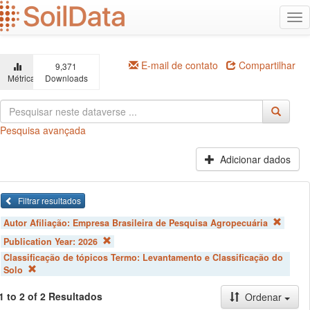
Ir
Alt
para
na
o
conteúdo
principal
E-mail de contato
Compartilhar
9,371
Métricas
Downloads
Pesquisa avançada
Adicionar dados
Filtrar resultados
Autor Afiliação:
Empresa Brasileira de Pesquisa Agropecuária
Publication Year:
2026
Classificação de tópicos Termo:
Levantamento e Classificação do
Solo
1 to 2 of 2 Resultados
Ordenar